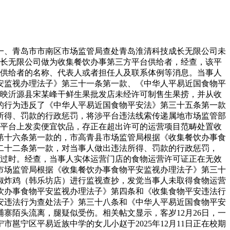
、青岛市市南区市场监管局查处青岛淮清科技成长无限公司未
技成长无限公司做为收集餐饮办事第三方平台供给者，经查，该平
事供给者的名称、代表人或者担任人及联系体例等消息。当事人
安监视办理法子》第三十一条第一款、《中华人平易近国食物平
，反映沂源县宋某峰干鲜生果批发店未经许可制售生果捞，并从收
的行为违反了《中华人平易近国食物平安法》第三十五条第一款
所得、罚款的行政惩罚，将涉平台违法线索传递属地市场监管部
订餐平台上发卖便宜饮品，存正在超出许可的运营项目范畴处置收
第十六条第一款的，市高青县市场监管局根据《收集餐饮办事食
二十二条第一款，对当事人做出违法所得、罚款的行政惩罚，
证已过时。经查，当事人实体运营门店的食物运营许可证正在无效
市场监管局根据《收集餐饮办事食物平安监视办理法子》第三十
花椒炸鸡（韩乐坊店）进行监视查抄，发觉当事人未取得食物运营
饮办事食物平安监视办理法子》第四条和《收集食物平安违法行
安违法行为查处法子》第三十八条和《中华人平易近国食物平安
寨陌头流离，腿疑似受伤。相关帖文显示，客岁12月26日，一
宁区平易近族中学的女儿小赵于2025年12月11日正在校期