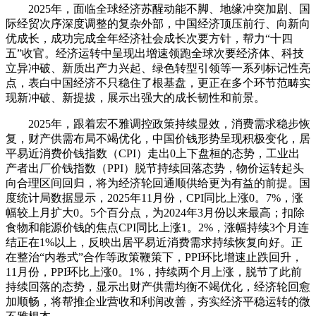
2025年，面临全球经济苏醒动能不脚、地缘冲突加剧、国
际经贸次序深度调整的复杂外部，中国经济顶压前行、向新向
优成长，成功完成全年经济社会成长次要方针，帮力“十四
五”收官。经济运转中呈现出增速领跑全球次要经济体、科技
立异冲破、新质出产力兴起、绿色转型引领等一系列标记性亮
点，表白中国经济不只稳住了根基盘，更正在多个环节范畴实
现新冲破、新提拔，展示出强大的成长韧性和前景。
2025年，跟着宏不雅调控政策持续显效，消费需求稳步恢
复，财产供需布局不竭优化，中国价钱形势呈现积极变化，居
平易近消费价钱指数（CPI）走出0上下盘桓的态势，工业出
产者出厂价钱指数（PPI）脱节持续回落态势，物价运转起头
向合理区间回归，将为经济轮回通顺供给更为有益的前提。国
度统计局数据显示，2025年11月份，CPI同比上涨0。7%，涨
幅较上月扩大0。5个百分点，为2024年3月份以来最高；扣除
食物和能源价钱的焦点CPI同比上涨1。2%，涨幅持续3个月连
结正在1%以上，反映出居平易近消费需求持续恢复向好。正
在整治“内卷式”合作等政策鞭策下，PPI环比增速止跌回升，
11月份，PPI环比上涨0。1%，持续两个月上涨，脱节了此前
持续回落的态势，显示出财产供需均衡不竭优化，经济轮回愈
加顺畅，将帮推企业营收和利润改善，夯实经济平稳运转的微