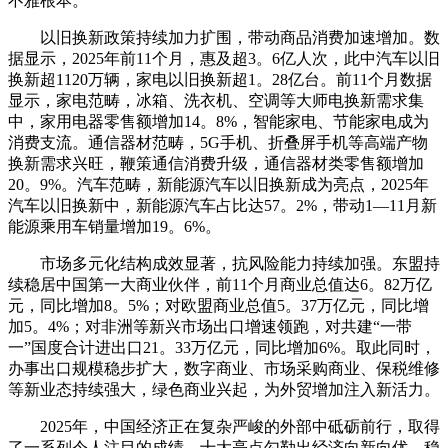
不雅根本。
以旧换新政策持续加力扩围，带动商品消费加速增加。数
据显示，2025年前11个月，惠及超3。6亿人次，此中汽车以旧
换新超1120万辆，家电以旧换新超1。28亿台。前11个月数据
显示，家电范畴，冰箱、洗衣机、空调等大师电换新需求集
中，家用电器零售额增加14。8%，智能家电、节能家电成为
消费支流。通信器材范畴，5G手机、折叠屏手机等高端产物
换新需求兴旺，鞭策通信消费升级，通信器材类零售额增加
20。9%。汽车范畴，新能源汽车以旧换新成为亮点，2025年
汽车以旧换新中，新能源汽车占比达57。2%，带动1—11月新
能源乘用车销量增加19。6%。
市场多元化结构成效显著，抗风险能力持续加强。东盟持
续稳居中国第一大商业伙伴，前11个月商业总值达6。82万亿
元，同比增加8。5%；对欧盟商业总值5。37万亿元，同比增
加5。4%；对非洲等新兴市场出口增速领跑，对共建“一带
一”国度合计进出口21。33万亿元，同比增加6%。取此同时，
办事出口规模稳步扩大，数字商业、市场采购商业、保税维修
等新业态持续强大，绿色商业兴起，为外贸增加注入新活力。
2025年，中国经济正在复杂严峻的外部中砥砺前行，取得
了一系列令人注目的成绩，十大亮点勾勒出经济向新向优、稳