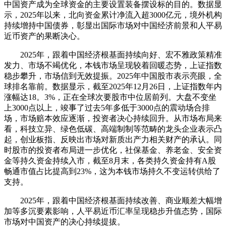
中国资产成为全球资金的主要设置装备摆设标的目的。数据显
示，2025年以来，北向资金累计净流入超3000亿元，境外机构
持续增持中国债券，彰显出国际市场对中国经济前景和人平易
近币资产的果断决心。
2025年，跟着中国经济根基面持续向好、宏不雅政策精准
发力、市场不竭优化，本钱市场呈现较着回暖态势，上证指数
稳步攀升，市场信到无效提振。2025年中国股市表示亮眼，全
球排名靠前。数据显示，截至2025年12月26日，上证指数年内
涨幅达18。3%，正在全球次要股市中位居前列。大盘不变坐
上3000点以上，竣事了过去5年多低于3000点的震动场合排
场，市场赔本效应逐渐，投资者决心持续回升。从市场布局来
看，科技立异、绿色低碳、高端制制等范畴的龙头企业表示凸
起，创业板指、反映出市场对新质出产力相关财产的承认。同
时股市的投资者布局进一步优化，社保基金、养老金、安全资
金等持久资金持续入市，截至8月末，各类持久资金持有A股
畅通市值占比提高到23%，这为本钱市场持久不变运转供给了
支持。
2025年，跟着中国经济根基面持续改善、商业顺差大幅增
加等多沉要素影响，人平易近币汇率呈现稳步升值态势，国际
市场对中国资产的决心持续提拔。