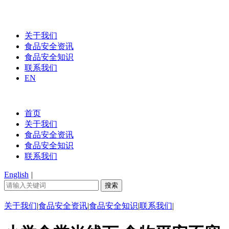
关于我们
食品安全资讯
食品安全知识
联系我们
EN
首页
关于我们
食品安全资讯
食品安全知识
联系我们
English
|
关于我们
|
食品安全资讯
|
食品安全知识
|
联系我们
|