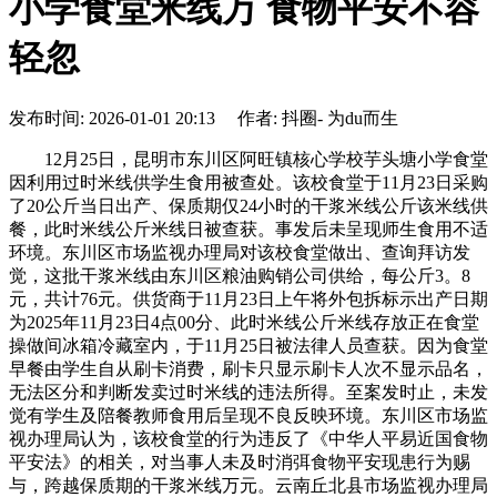
小学食堂米线万 食物平安不容
轻忽
发布时间: 2026-01-01 20:13 作者: 抖圈- 为du而生
12月25日，昆明市东川区阿旺镇核心学校芋头塘小学食堂
因利用过时米线供学生食用被查处。该校食堂于11月23日采购
了20公斤当日出产、保质期仅24小时的干浆米线公斤该米线供
餐，此时米线公斤米线日被查获。事发后未呈现师生食用不适
环境。东川区市场监视办理局对该校食堂做出、查询拜访发
觉，这批干浆米线由东川区粮油购销公司供给，每公斤3。8
元，共计76元。供货商于11月23日上午将外包拆标示出产日期
为2025年11月23日4点00分、此时米线公斤米线存放正在食堂
操做间冰箱冷藏室内，于11月25日被法律人员查获。因为食堂
早餐由学生自从刷卡消费，刷卡只显示刷卡人次不显示品名，
无法区分和判断发卖过时米线的违法所得。至案发时止，未发
觉有学生及陪餐教师食用后呈现不良反映环境。东川区市场监
视办理局认为，该校食堂的行为违反了《中华人平易近国食物
平安法》的相关，对当事人未及时消弭食物平安现患行为赐
与，跨越保质期的干浆米线万元。云南丘北县市场监视办理局