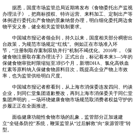
据悉，国度市场监管总局近期将发布《食物委托出产监视
办理法子》，把商标授权、特许运营、来料加工、定制出产等
体例进行委托出产食物的景象纳督办理，明白细化委托两边食
物平安义务，健全相关监管轨制要求。
中国城市报记者领会到，持久以来，国度相关部分稠密出
台政策，为规范市场规定“红线”。例如正在市场准入环
节，“注册制取存案制双轨并行”机制不竭优化。2016年，《保
健食物注册取存案办理法子》正式出台，标记着本来3—5年的
保健食物审批时限缩短至3到5个月，新增DHA、氯化高铁血
红素等原料纳入保健食物原料目次，既提高企业产物上市效
率，也为监管供给明白尺度。
中国城市报记者察看到，从上海市消保委连发四问、约谈
企业，到同仁堂集团道歉整改，再到上海市消保委关于同仁堂
集团声明的，一场环绕健康食物市场规范取消费者权益守护的
步履正正在全面推进。
面临健康功能性食物市场的乱象，监管部分正加速建
立“全链条防控”系统，鞭策监管从“过后解救”向“泉源管理”转
型。