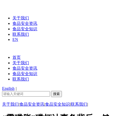
关于我们
食品安全资讯
食品安全知识
联系我们
EN
首页
关于我们
食品安全资讯
食品安全知识
联系我们
English
|
关于我们
|
食品安全资讯
|
食品安全知识
|
联系我们
|