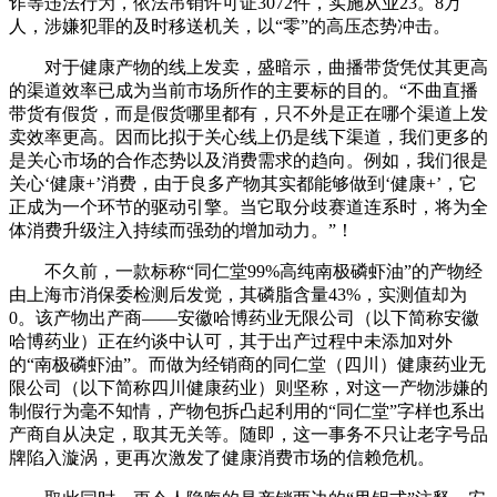
诈等违法行为，依法吊销许可证3072件，实施从业23。8万
人，涉嫌犯罪的及时移送机关，以“零”的高压态势冲击。
对于健康产物的线上发卖，盛暗示，曲播带货凭仗其更高
的渠道效率已成为当前市场所作的主要标的目的。“不曲直播
带货有假货，而是假货哪里都有，只不外是正在哪个渠道上发
卖效率更高。因而比拟于关心线上仍是线下渠道，我们更多的
是关心市场的合作态势以及消费需求的趋向。例如，我们很是
关心‘健康+’消费，由于良多产物其实都能够做到‘健康+’，它
正成为一个环节的驱动引擎。当它取分歧赛道连系时，将为全
体消费升级注入持续而强劲的增加动力。”！
不久前，一款标称“同仁堂99%高纯南极磷虾油”的产物经
由上海市消保委检测后发觉，其磷脂含量43%，实测值却为
0。该产物出产商——安徽哈博药业无限公司（以下简称安徽
哈博药业）正在约谈中认可，其于出产过程中未添加对外
的“南极磷虾油”。而做为经销商的同仁堂（四川）健康药业无
限公司（以下简称四川健康药业）则坚称，对这一产物涉嫌的
制假行为毫不知情，产物包拆凸起利用的“同仁堂”字样也系出
产商自从决定，取其无关等。随即，这一事务不只让老字号品
牌陷入漩涡，更再次激发了健康消费市场的信赖危机。