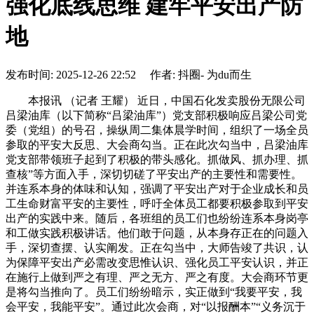
强化底线思维 建牢平安出产防
地
发布时间: 2025-12-26 22:52 作者: 抖圈- 为du而生
本报讯 （记者 王耀） 近日，中国石化发卖股份无限公司
吕梁油库（以下简称“吕梁油库”）党支部积极响应吕梁公司党
委（党组）的号召，操纵周二集体晨学时间，组织了一场全员
参取的平安大反思、大会商勾当。正在此次勾当中，吕梁油库
党支部带领班子起到了积极的带头感化。抓做风、抓办理、抓
查核”等方面入手，深切切磋了平安出产的主要性和需要性。
并连系本身的体味和认知，强调了平安出产对于企业成长和员
工生命财富平安的主要性，呼吁全体员工都要积极参取到平安
出产的实践中来。随后，各班组的员工们也纷纷连系本身岗亭
和工做实践积极讲话。他们敢于问题，从本身存正在的问题入
手，深切查摆、认实阐发。正在勾当中，大师告竣了共识，认
为保障平安出产必需改变思惟认识、强化员工平安认识，并正
在施行上做到严之有理、严之无方、严之有度。大会商环节更
是将勾当推向了。员工们纷纷暗示，实正做到“我要平安，我
会平安，我能平安”。通过此次会商，对“以报酬本”“义务沉于