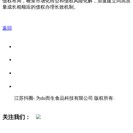
债权布局，鞭策市场化转型和债权风险化解，加速建立同高质
量成长相顺应的债权办理长效机制。
返回
关于我们
食品安全资讯
食品安全知识
联系我们
江苏抖圈- 为du而生食品科技有限公司 版权所有
·
网站地图
关注我们：