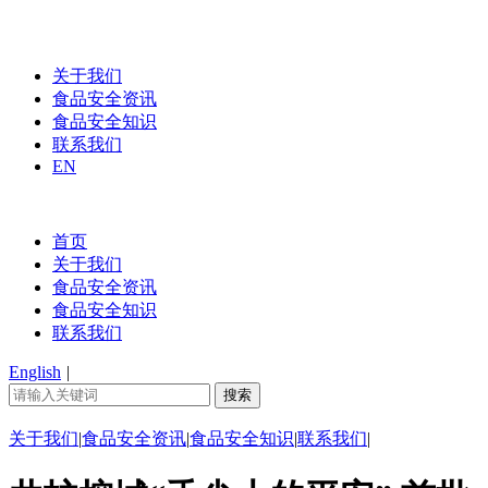
关于我们
食品安全资讯
食品安全知识
联系我们
EN
首页
关于我们
食品安全资讯
食品安全知识
联系我们
English
|
关于我们
|
食品安全资讯
|
食品安全知识
|
联系我们
|