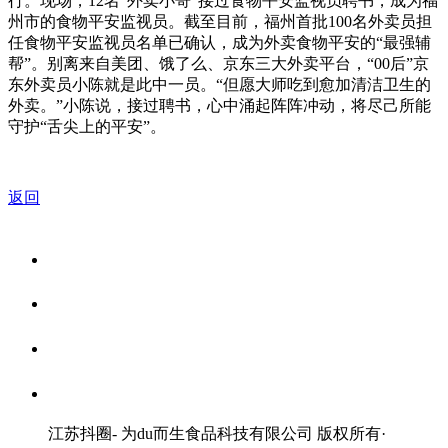
行。现场，12名“外卖小哥”接过食物平安监视员聘书，成为福
州市的食物平安监视员。截至目前，福州首批100名外卖员担
任食物平安监视员名单已确认，成为外卖食物平安的“最强辅
帮”。别离来自美团、饿了么、京东三大外卖平台，“00后”京
东外卖员小陈就是此中一员。“但愿大师吃到愈加清洁卫生的
外卖。”小陈说，接过聘书，心中涌起阵阵冲动，将尽己所能
守护“舌尖上的平安”。
返回
关于我们
食品安全资讯
食品安全知识
联系我们
江苏抖圈- 为du而生食品科技有限公司 版权所有
·