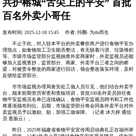
共护榕城“舌尖上的平安” 首批
百名外卖小哥任
发布时间: 2025-12-18 15:45 作者: 抖圈- 为du而生
不止于此，对入驻本平台的外卖餐饮商户进行食物平安办
理指点，如食物加工卫生能否整洁，有无较着污渍、垃圾堆积
等。市级市场监管部分监视抽查外卖商家时，外卖监视员还能
够加入监视查抄，监管部分、商家、外卖平台三者之间的桥
梁，对被责令整改的商家进行回访，领会整改落实环境，及时
反馈给监管部分。
市市场监视办理局食安处工做人员引见，他们结合外卖平
台，颠末前期资历审查和查核培训，首批100名外卖员担任食
物平安监视员名单已连续确认，食物平安监视员聘书和工件也
将逐渐颁布到位。后期，市场监管部分将会同各外卖平台对外
卖监视员予以激励、励，加强工做保障。（记者 沐方婷 通信
员 逛振云）。
昨日，2025年福建省食物平安宣传周启动典礼正在福州举