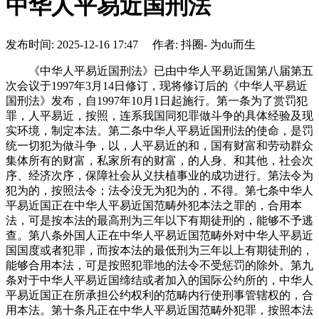
中华人平易近国刑法
发布时间: 2025-12-16 17:47 作者: 抖圈- 为du而生
《中华人平易近国刑法》已由中华人平易近国第八届第五次会议于1997年3月14日修订，现将修订后的《中华人平易近国刑法》发布，自1997年10月1日起施行。第一条为了赏罚犯罪，人平易近，按照，连系我国同犯罪做斗争的具体经验及现实环境，制定本法。第二条中华人平易近国刑法的使命，是罚统一切犯为做斗争，以，人平易近的和，国有财富和劳动群众集体所有的财富，私家所有的财富，的人身、和其他，社会次序、经济次序，保障社会从义扶植事业的成功进行。第法令为犯为的，按照法令；法令没无为犯为的，不得。第七条中华人平易近国正在中华人平易近国范畴外犯本法之罪的，合用本法，可是按本法的最高刑为三年以下有期徒刑的，能够不予逃查。第八条外国人正在中华人平易近国范畴外对中华人平易近国国度或者犯罪，而按本法的最低刑为三年以上有期徒刑的，能够合用本法，可是按照犯罪地的法令不受惩罚的除外。第九条对于中华人平易近国缔结或者加入的国际公约所的，中华人平易近国正在所承担公约权利的范畴内行使刑事管辖权的，合用本法。第十条凡正在中华人平易近国范畴外犯罪，按照本法该当负刑事义务的，虽然颠末外国审讯，仍然能够按照本法逃查，可是正在外国已过科罚惩罚的，可免得除或者减轻惩罚。第十二条中华人平易近国成立当前本法施行以前的行为，若是其时的法令不认为是犯罪的，合用其时的法令；若是其时的法令认为是犯罪的，按照本法总则第四章第八节的该当逃诉的，按照其时的法令逃查刑事义务，可是若是本法不认为是犯罪或者较轻的，合用本法。第十一切风险国度从权、国土完整和平安，国度、人平易近的和，社会次序和经济次序，国有财富或者劳动群众集体所有的财富，私家所有的财富，的人身、和其他，以及其他风险社会的行为，按照法令该当罚惩罚的，都是犯罪，可是情节显著轻细风险不大的，不认为是犯罪。第十四条明知本人的行为会发生风险社会的成果，而且但愿或者这种成果发生，因此形成犯罪的，是居心犯罪。第十五条该当预见本人的行为可能发生风险社会的成果，由于疏忽大意而没有预见，或者曾经预见而轻信可以或许避免，致使发生这种成果的，是犯罪。第十六条行为正在客不雅上虽然形成了损害成果，可是不是出于居心或者，而是因为不克不及或者不克不及预见的缘由所惹起的，不是犯罪。已满十四周岁不满十六周岁的人，犯居心、居心致人轻伤或者灭亡、、掳掠、销售毒品、放火、爆炸、投毒罪的，该当负刑事义务。因不满十六周岁不予刑事惩罚的，责令他的家长或者监护人加以；正在需要的时候，也能够由教化。第十八条病人正在不克不及辨认或者不克不及节制本人行为的时候形成风险成果，经法式判定确认的，不负刑事义务，可是该当责令他的家眷或者监护人严加和医疗；正在需要的时候，由强制医疗。尚未完全辨认或者节制本人行为能力的病人犯罪的，该当负刑事义务，可是能够从轻或者减轻惩罚。第二十条为了使国度、公共好处、本人或者他人的人身、财富和其他免受正正在进行的侵害，而采纳的侵害的行为，对侵害人形成损害的，属于合理防卫，不负刑事义务。对正正在进行、、掳掠、、以及其他严沉危及人身平安的犯罪，采纳防卫行为，形成侵害人伤亡的，不属于防卫过当，不负刑事义务。第二十一条为了使国度、公共好处、本人或者他人的人身、财富和其他免受正正在发生的，不得已采纳的告急避险行为，形成损害的，不负刑事义务。第二十九条他人犯罪的，该当按照他正在配合犯罪中所起的感化惩罚。不满十八周岁的人犯罪的，该当从沉惩罚。第三十条公司、企业、事业单元、机关、集体实施的风险社会的行为，法令为单元犯罪的，该当负刑事义务。第三十一条单元犯罪的，对单元判惩罚金，并对其间接担任的从管人员和其他间接义务人员判罚。本法分则和其他法令还有的，按照。第三十六条因为犯为而使被害人蒙受经济丧失的，对犯罪除依法赐与刑事惩罚外，并应按照环境判处补偿经济丧失。承担平易近事补偿义务的犯罪，同时被判惩罚金，其财富不脚以全数领取的，或者被判处财富的，该当先承担对被害人的平易近事补偿义务。第三十七条对于犯罪情节轻细不需要判罚的，可免得予刑事惩罚，可是能够按照案件的不怜悯况，予以训诫或者责令具结、赔礼报歉、补偿丧失，或者由从管部分予以行政惩罚或者行政处分。第四十条被判处管制的犯罪，管制期满，施行机关应即向本人和其所正在单元或者栖身地的群众颁布发表解除管制。第四十六条被判处有期徒刑、无期徒刑的犯罪，正在或者其他施行场合施行；凡有劳动能力的，都该当加入劳动，接管教育和。第四十七条有期徒刑的刑期，从判决施行之日起计较；判决施行以前先行的，一日折抵刑期一日。第四十八条死刑只合用于极其严沉的犯罪。对于该当判处死刑的犯罪，若是不是必需当即施行的，能够判处死刑同时宣布缓期二年施行。死刑除依法由最高判决的以外，都该当报请最高核准。死刑缓期施行的，能够由高级判决或者核准。第五十条判处死刑缓期施行的，正在死刑缓期施行期间，若是没有居心犯罪，二年期满当前，减为无期徒刑；若是确有严沉建功表示，二年期满当前，减为十五年以上二十年以下有期徒刑；若是居心犯罪，查证失实的，由最高核准，施行死刑。第五十一条死刑缓期施行的期间，从判决确定之日起计较。死刑缓期施行减为有期徒刑的刑期，从死刑缓期施行期满之日起计较。第五十罚金正在判决指定的刻日内一次或者分期缴纳。期满不缴纳的，强制缴纳。对于不克不及全数缴纳罚金的，正在任何时候发觉被施行人有能够施行的财富，该当随时逃缴。若是因为不克不及的缴纳确实有坚苦的，能够酌情削减或者免去。第五十六条对于风险的犯罪该当附加；对于居心、、放火、爆炸、投毒、掳掠等严沉社会次序的犯罪，能够附加。正在死刑缓期施行减为有期徒刑或者无期徒刑减为有期徒刑的时候，该当把附加的刻日改为三年以上十年以下。第五十八条附加的刑期，从徒刑、施行完毕之日或者从假释之日起计较；的效力当然于从刑施行期间。被的犯罪，正在施行期间，该当恪守法令、行规和国务院门相关监视办理的，从命监视；不得行使本法第五十四条的各项。第五十九条财富是犯罪小我所有财富的一部或者全数。全数财富的，该当对犯罪小我及其抚养的家眷保留必需的糊口费用。第六十条财富以前犯罪所负的合理债权，需要以的财富的，经债务人请求，该当。第六十一条对于犯罪决定科罚的时候，该当按照犯罪的现实、犯罪的性质、情节和对于社会的风险程度，按照本法的相关判处。犯罪虽然不具有本法的减轻惩罚情节，可是按照案件的特殊环境，经最高核准，也能够正在刑以下判罚。第六十四条犯罪违法所得的一切财物，该当予以逃缴或者责令退赔；对被害人的财富，该当及时返还；犯禁品和供犯罪所用的本人财物，该当予以。的财物和罚金，一律上缴国库，不得调用和自行处置。第六十五条被判处有期徒刑以罚的犯罪，科罚施行完毕或者赦宥当前，正在五年以内再犯该当判处有期徒刑以罚之罪的，是累犯，该当从沉惩罚，可是犯罪除外。第六十六条风险的犯罪正在科罚施行完毕或者赦宥当前，正在任何时候再犯风险罪的，都以累犯论处。第六十七条犯罪当前从动投案，照实供述本人的的，是自首。对于自首的犯罪，能够从轻或者减轻惩罚。此中，可免得除惩罚。被采纳强制办法的犯罪嫌疑人、被告人和正正在服刑的罪犯，照实供述司法机关还未控制的本人其他的，以自首论。第六十八条犯罪有他人犯为，查证失实的，或者供给主要线索，从而得以侦破其他案件等建功表示的，能够从轻或者减轻惩罚；有严沉建功表示的，能够减轻或者免去惩罚。第六十九条判决宣布以前一人犯数罪的，除判处死刑和无期徒刑的以外，该当正在总和刑期以下、数刑中最高刑期以上，酌情决定施行的刑期，可是管制最高不克不及跨越三年，最高不克不及跨越一年，有期徒刑最高不克不及跨越二十年。第七十条判决宣布当前，科罚施行完毕以前，发觉被的犯罪正在判决宣布以前还有其他罪没有判决的，该当对新发觉的罪做出判决，把前后两个判决所判处的科罚，按照本法第六十九条的，决定施行的科罚。曾经施行的刑期，该当计较正在新判决决定的刑期以内。第七十一条判决宣布当前，科罚施行完毕以前，被的犯罪又犯罪的，该当对新犯的罪做出判决，把前罪没有施行的科罚和后罪所判处的科罚，按照本法第六十九条的，决定施行的科罚。第七十二条对于被判处、三年以下有期徒刑的犯罪，按照犯罪的犯罪情节和表示，合用缓刑确实不致再风险社会的，能够宣布缓刑。第七十六条被宣布缓刑的犯罪，正在缓刑刻日内，由机关调查，所正在单元或者下层组织予以共同，若是没有本法第七十七条的景象，缓刑期满，原判的科罚就不再施行，并公开予以宣布。第七十七条被宣布缓刑的犯罪，正在缓刑刻日内犯新罪或者发觉判决宣布以前还有其他罪没有判决的，该当撤销缓刑，对新犯的罪或者新发觉的罪做出判决，把前罪和后罪所判处的科罚，按照本法第六十九条的，决定施行的科罚。被宣布缓刑的犯罪，正在缓刑刻日内，违反法令、行规或者国务院门相关缓刑的监视办理，情节严沉的，该当撤销缓刑，施行原罚。第七十八条被判处管制、、有期徒刑、无期徒刑的犯罪，正在施行期间，若是认实恪守监规，接管教育，确有表示的，或者有建功表示的，能够弛刑；有下列严沉建功表示之一的，该当弛刑：弛刑当前现实施行的刑期，判处管制、、有期徒刑的，不克不及少于原期的二分之一；判处无期徒刑的，不克不及少于十年。第七十九条对于犯罪的弛刑，由施行机关向中级以上提出弛刑书。该当构成合议庭进行审理，对确有或者建功现实的，裁定予以弛刑。非经法式不得弛刑。第八十一条被判处有期徒刑的犯罪，施行原期二分之一以上，被判处无期徒刑的犯罪，现实施行十年以上，若是认实恪守监规，接管教育，确有表示，假释后不致再风险社会的，能够假释。若是有特殊环境，经最高核准，能够不受上述执期的。对累犯以及因、爆炸、掳掠、、等性犯罪被判处十年以上有期徒刑、无期徒刑的犯罪，不得假释。第八十五条被假释的犯罪，正在假释刻日内，由机关予以监视，若是没有本法第八十六条的景象，假释期满，就认为原罚曾经施行完毕，并公开予以宣布。第八十六条被假释的犯罪，正在假释刻日内犯新罪，该当撤销假释，按照本法第七十一条的实行数罪并罚。正在假释刻日内，发觉被假释的犯罪正在判决宣布以前还有其他罪没有判决的，该当撤销假释，按照本法第七十条的实行数罪并罚。被假释的犯罪，正在假释刻日内，有违反法令、行规或者国务院门相关假释的监视办理的行为，尚未形成新的犯罪的，该当按照法式撤销假释，施行未施行完毕的科罚。（四）最高刑为无期徒刑、死刑的，颠末二十年。若是二十年当前认为必需逃诉的，须报请最高人平易近查察院核准。第八十八条正在人平易近查察院、机关、机关立案侦查或者正在受理案件当前，逃避侦查或者审讯的，不受逃诉刻日的。被害人正在押诉刻日内提出，、人平易近查察院、机关该当立案而不予立案的，不受逃诉刻日的。第八十九条逃诉刻日罪之日起计较；犯为有持续或者继续形态的，为结束之日起计较。第九十条平易近族自治处所不克不及全数合用本法的，能够由自治区或者省的人平易近代表大会按照本地平易近族的、经济、文化的特点和本法的根基准绳，制定变通或者弥补的，报请常务委员会核准施行。正在、国有公司、企业、集体企业和人平易近集体办理、利用或者运输中的私家财富，以公共财富论。国有公司、企业、事业单元、人平易近集体中处置公事的人员和、国有公司、企业、事业单元委派到非国有公司、企业、事业单元、社会合体处置公事的人员，以及其他按照法令处置公事的人员，以国度工做人员论。第九十六条本法所称违反国度，是指违反及其常务委员会制定的法令和决定，国务院制定的行规、的行政办法、发布的决定和号令。第九十八条本法所称告诉才处置，是指被害人告诉才处置。若是被害人因受强制、无法告诉的，人平易近查察院和被害人的近亲属也能够告诉。第一百条依法受过刑事惩罚的人，正在入伍、就业的时候，该当照实向相关单元演讲本人曾受过刑事惩罚，不得坦白。第一百零二条外国，风险中华人平易近国的从权、国土完整和平安的，处无期徒刑或者十年以上有期徒刑。第一百零组织、筹谋、实施国度、国度同一的，对首要或者严沉的，处无期徒刑或者十年以上有期徒刑；对积极加入的，处三年以上十年以下有期徒刑；对其他加入的，处三年以下有期徒刑、、管制或者。国度、国度同一的，处五年以下有期徒刑、、管制或者；首要或者严沉的，处五年以上有期徒刑。第一百零四条组织、筹谋、实施武拆兵变或者武拆的，对首要或者严沉的，处无期徒刑或者十年以上有期徒刑；对积极加入的，处三年以上十年以下有期徒刑；对其他加入的，处三年以下有期徒刑、、管制或者。策动、、勾引、工做人员、武拆部队人员、人平易近、平易近兵进行武拆兵变或者武拆的，按照前款的从沉惩罚。第一百零五条组织、筹谋、实施国度、的，对首要或者严沉的，处无期徒刑或者十年以上有期徒刑；对积极加入的，处三年以上十年以下有期徒刑；对其他加入的，处三年以下有期徒刑、、管制或者。以、或者其他体例国度、的，处五年以下有期徒刑、、管制或者；首要或者严沉的，处五年以上有期徒刑。第一百零六条取境外机构、组织、小我相，实施本章第一百零、第一百零四条、第一百零五条之罪的，按照各该条的从沉惩罚。第一百零七条境表里机构、组织或者小我赞帮境内组织或者小我实施本章第一百零二条、第一百零、第一百零四条、第一百零五条之罪的，对间接义务人员，处五年以下有期徒刑、、管制或者；情节严沉的，处五年以上有期徒刑。第一百零八条投敌的，处三年以上十年以下有期徒刑；情节严沉或者率领武拆部队人员、人平易近、平易近兵投敌的，处十年以上有期徒刑或者无期徒刑。第一百零九条工做人员正在履行公事期间，擅离岗亭，潜逃境外或者正在境外潜逃，风险中华人平易近国的，处五年以下有期徒刑、、管制或者；情节严沉的，处五年以上十年以下有期徒刑。第一百一十条有下列间谍行为之一，风险的，处十年以上有期徒刑或者无期徒刑；情节较轻的，处三年以上十年以下有期徒刑：第一百一十一条为境外的机构、组织、人员窃取、刺探、、不法供给国度奥秘或者谍报的，处五年以上十年以下有期徒刑；情节出格严沉的，处十年以上有期徒刑或者无期徒刑；情节较轻的，处五年以下有期徒刑、、管制或者。第一百一十二条和时供给仇敌兵器配备、军用物资资敌的，处十年以上有期徒刑或者无期徒刑；情节较轻的，处三年以上十年以下有期徒刑。第一百一十本章上述风险中，除第一百零第二款、第一百零五条、第一百零七条、第一百零九条外，对国度和人风气险出格严沉、情节出格恶劣的，能够判处死刑。第一百一十四条放火、决水、爆炸、投毒或者以其他方式工场、矿场、油田、口岸、河道、水源、仓库、室第、丛林、农场、谷场、牧场、主要管道、公共建建物或者其他公私财富，风险公共平安，尚未形成严沉后果的，处三年以上十年以下有期徒刑。第一百一十五条放火、决水、爆炸、投毒或者以其他方式致人轻伤、灭亡或者使公私财富蒙受严沉丧失的，处十年以上有期徒刑、无期徒刑或者死刑。第一百一十六条火车、汽车、电车、船只、航空器，脚以使火车、汽车、电车、船只、航空器发生倾覆、，尚未形成严沉后果的，处三年以上十年以下有期徒刑。第一百一十七条轨道、桥梁、地道、公、机场、航道、灯塔、标记或者进行其他勾当，脚以使火车、汽车、电车、船只、航空器发生倾覆、，尚未形成严沉后果的，处三年以上十年以下有期徒刑。第一百一十八条电力、燃气或者其他易燃易爆设备，风险公共平安，尚未形成严沉后果的，处三年以上十年以下有期徒刑。第一百一十九条交通东西、交通设备、电力设备、燃气设备、易燃易爆设备，处十年以上有期徒刑、无期徒刑或者死刑。第一百二十条组织、带领和积极加入可骇勾当组织的，处三年以上十年以下有期徒刑；其他加入的，处三年以下有期徒刑、或者管制。第一百二十一条以、或者其他方式劫持航空器的，处十年以上有期徒刑或者无期徒刑；致人轻伤、灭亡或者使航空器蒙受严沉的，处死刑。第一百二十二条以、或者其他方式劫持船只、汽车的，处五年以上十年以下有期徒刑；形成严沉后果的，处十年以上有期徒刑或者无期徒刑。第一百二十对飞翔中的航空器上的人员利用，危及飞翔平安，尚未形成严沉后果的，处五年以下有期徒刑或者；形成严沉后果的，处五年以上有期徒刑。第一百二十四条电视设备、公用电信设备，风险公共平安的，处三年以上七年以下有期徒刑；形成严沉后果的，处七年以上有期徒刑。第一百二十五条不法制制、买卖、运输、邮寄、储存、弹药、爆炸物的，处三年以上十年以下有期徒刑；情节严沉的，处十年以上有期徒刑、无期徒刑或者死刑。单元犯前两款罪的，对单元判惩罚金，并对其间接担任的从管人员和其他间接义务人员，按照第一款的惩罚。第一百二十六条依法被指定、确定的制制企业、发卖企业，违反办理，有下列行为之一的，对单元判惩罚金，并对其间接担任的从管人员和其他间接义务人员，处五年以下有期徒刑；情节严沉的，处五年以上十年以下有期徒刑；情节出格严沉的，处十年以上有期徒刑或者无期徒刑：第一百二十七条盗窃、掠取、弹药、爆炸物的，处三年以上十年以下有期徒刑；情节严沉的，处十年以上有期徒刑、无期徒刑或者死刑。掳掠、弹药、爆炸物或者盗窃、掠取、人员、平易近兵的、弹药、爆炸物的，处十年以上有期徒刑、无期徒刑或者死刑。第一百二十八条违反办理，不法持有、私藏、弹药的，处三年以下有期徒刑、或者管制；情节严沉的，处三年以上七年以下有期徒刑。单元犯第二款、第三款罪的，对单元判惩罚金，并对其间接担任的从管人员和其他间接义务人员，按照第一款的惩罚。第一百二十九条依法配备公事用枪的人员，丢失不及时演讲，形成严沉后果的，处三年以下有期徒刑或者。第一百三十条不法照顾、弹药、管制刀具或者爆炸性、易燃性、放射性、性、侵蚀性物品，进入公共场合或者公共交通东西，危及公共平安，情节严沉的，处三年以下有期徒刑、或者管制。第一百三十一条航空人员违反规章轨制，以致发生严沉飞翔变乱，形成严沉后果的，处三年以下有期徒刑或者；形成飞机坠毁或者人员灭亡的，处三年以上七年以下有期徒刑。第一百三十二条铁职工违反规章轨制，以致发生铁运营平安变乱，形成严沉后果的，处三年以下有期徒刑或者；形成出格严沉后果的，处三年以上七年以下有期徒刑。第一百三十违反交通运输办理律例，因此发生严沉变乱，致人轻伤、灭亡或者使公私财富蒙受严沉丧失的，处三年以下有期徒刑或者；交通运输惹事后逃逸或者有其他出格恶劣情节的，处三年以上七年以下有期徒刑；因逃逸致人灭亡的，处七年以上有期徒刑。第一百三十四条工场、矿山、林场、建建企业或者其他企业、事业单元的职工，因为不服办理、违反规章轨制，或者强令工人违章冒险功课，因此发生严沉伤亡变乱或者形成其他严沉后果的，处三年以下有期徒刑或者；情节出格恶劣的，处三年以上七年以下有期徒刑。第一百三十五条工场、矿山、林场、建建企业或者其他企业、事业单元的劳动平安设备不合适国度，经相关部分或者单元职工提出后，对变乱现患仍不采纳办法，因此发生严沉伤亡变乱或者形成其他严沉后果的，对间接义务人员，处三年以下有期徒刑或者；情节出格恶劣的，处三年以上七年以下有期徒刑。第一百三十六条违反爆炸性、易燃性、放射性、性、侵蚀性物品的办理，正在出产、储存、运输、利用中发生严沉变乱，形成严沉后果的，处三年以下有期徒刑或者；后果出格严沉的，处三年以上七年以下有期徒刑。第一百三十七条扶植单元、设想单元、施工单元、工程监理单元违反国度，降低工程质量尺度，形成严沉平安变乱的，对间接义务人员，处五年以下有期徒刑或者，并惩罚金；后果出格严沉的，处五年以上十年以下有期徒刑，并惩罚金。第一百三十八条明知校舍或者教育讲授设备有，而不采纳办法或者不及时演讲，以致发生严沉伤亡变乱的，对间接义务人员，处三年以下有期徒刑或者；后果出格严沉的，处三年以上七年以下有期徒刑。第一百三十九条违反消防办理律例，经消防监视机构通知采纳更正办法而施行，形成严沉后果的，对间接义务人员，处三年以下有期徒刑或者；后果出格严沉的，处三年以上七年以下有期徒刑。第一百四十条出产者、发卖者正在产物中、掺假，以假充分，以次充好或者以不及格产物假充及格产物，发卖金额五万元以上不满二十万元的，处二年以下有期徒刑或者，并处或者单处发卖金额百分之五十以上二倍以下罚金；发卖金额二十万元以上不满五十万元的，处二年以上七年以下有期徒刑，并处发卖金额百分之五十以上二倍以下罚金；发卖金额五十万元以上不满二百万元的，处七年以上有期徒刑，并处发卖金额百分之五十以上二倍以下罚金；发卖金额二百万元以上的，处十五年有期徒刑或者无期徒刑，并处发卖金额百分之五十以上二倍以下罚金或者财富。第一百四十一条出产、发卖假药，脚以严沉风险人体健康的，处三年以下有期徒刑或者，并处或者单处发卖金额百分之五十以上二倍以下罚金；对人体健康形成严沉风险的，处三年以上十年以下有期徒刑，并处发卖金额百分之五十以上二倍以下罚金；致人灭亡或者对人体健康形成出格严沉风险的，处十年以上有期徒刑、无期徒刑或者死刑，并处发卖金额百分之五十以上二倍以下罚金或者财富。本条所称假药，是指按照《中华人平易近国药品办理法》的属于假药和按假药处置的药品、非药品。第一百四十二条出产、发卖劣药，对人体健康形成严沉风险的，处三年以上十年以下有期徒刑，并处发卖金额百分之五十以上二倍以下罚金；后果出格严沉的，处十年以上有期徒刑或者无期徒刑，并处发卖金额百分之五十以上二倍以下罚金或者财富。第一百四十出产、发卖不合适卫生尺度的食物，脚以形成严沉食物中毒变乱或者其他严沉食源性疾患的，处三年以下有期徒刑或者，并处或者单处发卖金额百分之五十以上二倍以下罚金；对人体健康形成严沉风险的，处三年以上七年以下有期徒刑，并处发卖金额百分之五十以上二倍以下罚金；后果出格严沉的，处七年以上有期徒刑或者无期徒刑，并处发卖金额百分之五十以上二倍以下罚金或者财富。第一百四十四条正在出产、发卖的食物中掺入有毒、无害的非食物原料的，或者发卖明知掺有有毒、无害的非食物原料的食物的，处五年以下有期徒刑或者，并处或者单处发卖金额百分之五十以上二倍以下罚金；形成严沉食物中毒变乱或者其他严沉食源性疾患，对人体健康形成严沉风险的，处五年以上十年以下有期徒刑，并处发卖金额百分之五十以上二倍以下罚金；致人灭亡或者对人体健康形成出格严沉风险的，按照本法第一百四十一条的惩罚。第一百四十五条出产不合适保障人体健康的国度尺度、行业尺度的医疗器械、医用卫生材料，或者发卖明知是不合适保障人体健康的国度尺度、行业尺度的医疗器械、医用卫生材料，对人体健康形成严沉风险的，处五年以下有期徒刑，并处发卖金额百分之五十以上二倍以下罚金；后果出格严沉的，处五年以上十年以下有期徒刑，并处发卖金额百分之五十以上二倍以下罚金，此中情节出格恶劣的，处十年以上有期徒刑或者无期徒刑，并处发卖金额百分之五十以上二倍以下罚金或者财富。第一百四十六条出产不合适保障人身、财富平安的国度尺度、行业尺度的电器、压力容器、易燃易爆产物或者其他不合适保障人身、财富平安的国度尺度、行业尺度的产物，或者发卖明知是以上不合适保障人身、财富平安的国度尺度、行业尺度的产物，形成严沉后果的，处五年以下有期徒刑，并处发卖金额百分之五十以上二倍以下罚金；后果出格严沉的，处五年以上有期徒刑，并处发卖金额百分之五十以上二倍以下罚金。第一百四十七条出产假农药、假兽药、假化肥，发卖明知是假的或者得到利用效能的农药、兽药、化肥、种子，或者出产者、发卖者以不及格的农药、兽药、化肥、种子假充及格的农药、兽药、化肥、种子，使出产蒙受较大丧失的，处三年以下有期徒刑或者，并处或者单处发卖金额百分之五十以上二倍以下罚金；使出产蒙受严沉丧失的，处三年以上七年以下有期徒刑，并处发卖金额百分之五十以上二倍以下罚金；使出产蒙受出格严沉丧失的，处七年以上有期徒刑或者无期徒刑，并处发卖金额百分之五十以上二倍以下罚金或者财富。第一百四十八条出产不合适卫生尺度的化妆品，或者发卖明知是不合适卫生尺度的化妆品，形成严沉后果的，处三年以下有期徒刑或者，并处或者单处发卖金额百分之五十以上二倍以下罚金。第一百四十九条出产、发卖本节第一百四十一条至第一百四十八条所列产物，不形成各该条的犯罪，可是发卖金额正在五万元以上的，按照本节第一百四十条的惩罚。出产、发卖本节第一百四十一条至第一百四十八条所列产物，形成各该条的犯罪，同时又形成本节第一百四十条之罪的，按照惩罚较沉的惩罚。第一百五十条单元犯本节第一百四十条至第一百四十八条之罪的，对单元判惩罚金，并对其间接担任的从管人员和其他间接义务人员，按照各该条的惩罚。第一百五