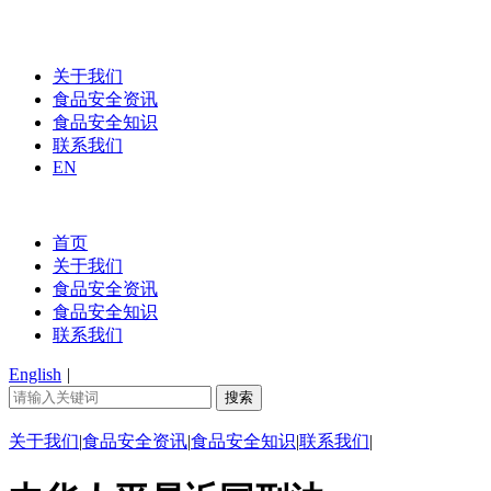
关于我们
食品安全资讯
食品安全知识
联系我们
EN
首页
关于我们
食品安全资讯
食品安全知识
联系我们
English
|
关于我们
|
食品安全资讯
|
食品安全知识
|
联系我们
|