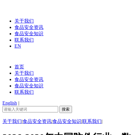
关于我们
食品安全资讯
食品安全知识
联系我们
EN
首页
关于我们
食品安全资讯
食品安全知识
联系我们
English
|
关于我们
|
食品安全资讯
|
食品安全知识
|
联系我们
|