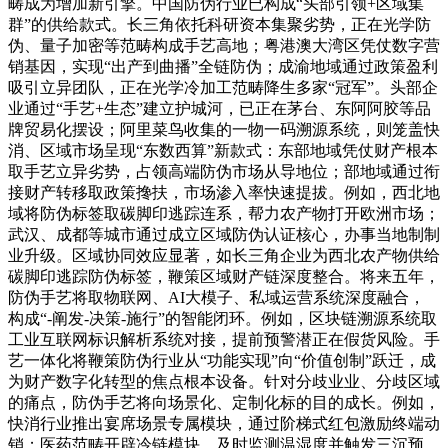
畴成为增加新引擎。中国防伪行业已构成“头部引领+区域集
群”的供给款式。长三角依托科研资本集聚劣势，正在光学防
伪、量子加密等范畴构成手艺高地；粤港澳大湾区凭仗数字营
销基因，实现“出产到曲播”全链防伪；成渝地域通过政策盈利
吸引立异团队，正在光学冷加工范畴降生多家“冠军”。头部企
业通过“手艺+生态”建立护城河，已正在茅台、东阿阿胶等品
牌贸易化摆设；阿里菜鸟收集的一物一码溯源系统，则笼盖快
消、区域市场呈现“东数西算”新款式：东部地域凭仗财产根本
取手艺立异劣势，占领高端防伪市场从导地位；部地域通过衔
接财产转移取政策搀扶，市场渗入率快速提拔。例如，西北地
域将防伪标签取碳脚印逃踪连系，帮力农产物打开欧洲市场；
武汉、成都等城市通过成立区域防伪认证核心，办事当地制制
业升级。区域协同效应显著，如长三角企业为西北农产物供给
碳脚印逃踪防伪标签，鞭策区域财产链深度整合。将来五年，
防伪手艺将取物联网、AI大模子、私域运营系统深度融合，
构成“-阐发-决策-施行”的智能闭环。例如，区块链溯源系统取
工业互联网标识解析系统对接，提前预警潜正在假货风险。手
艺一体化将鞭策防伪行业从“功能实现”向“价值创制”跃迁，成
为财产数字化转型的焦点根本设备。针对分歧业业、分歧区域
的痛点，防伪手艺将向场景化、定制化标的目的成长。例如，
快消行业推出宴席场景专属模块，通过阶梯式红包激励终端动
销；医药范畴开辟冷链模块，及时监测温湿度并触发三沉预