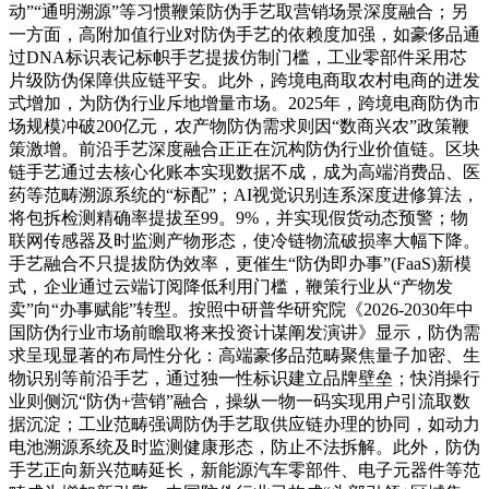
动”“通明溯源”等习惯鞭策防伪手艺取营销场景深度融合；另
一方面，高附加值行业对防伪手艺的依赖度加强，如豪侈品通
过DNA标识表记标帜手艺提拔仿制门槛，工业零部件采用芯
片级防伪保障供应链平安。此外，跨境电商取农村电商的迸发
式增加，为防伪行业斥地增量市场。2025年，跨境电商防伪市
场规模冲破200亿元，农产物防伪需求则因“数商兴农”政策鞭
策激增。前沿手艺深度融合正正在沉构防伪行业价值链。区块
链手艺通过去核心化账本实现数据不成，成为高端消费品、医
药等范畴溯源系统的“标配”；AI视觉识别连系深度进修算法，
将包拆检测精确率提拔至99。9%，并实现假货动态预警；物
联网传感器及时监测产物形态，使冷链物流破损率大幅下降。
手艺融合不只提拔防伪效率，更催生“防伪即办事”(FaaS)新模
式，企业通过云端订阅降低利用门槛，鞭策行业从“产物发
卖”向“办事赋能”转型。按照中研普华研究院《2026-2030年中
国防伪行业市场前瞻取将来投资计谋阐发演讲》显示，防伪需
求呈现显著的布局性分化：高端豪侈品范畴聚焦量子加密、生
物识别等前沿手艺，通过独一性标识建立品牌壁垒；快消操行
业则侧沉“防伪+营销”融合，操纵一物一码实现用户引流取数
据沉淀；工业范畴强调防伪手艺取供应链办理的协同，如动力
电池溯源系统及时监测健康形态，防止不法拆解。此外，防伪
手艺正向新兴范畴延长，新能源汽车零部件、电子元器件等范