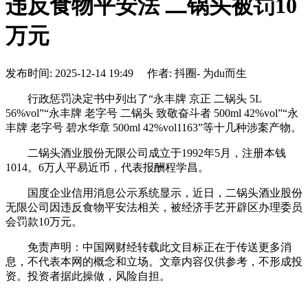
违反食物平安法 二锅头被罚10
万元
发布时间: 2025-12-14 19:49 作者: 抖圈- 为du而生
行政惩罚决定书中列出了“永丰牌 京正 二锅头 5L
56%vol”“永丰牌 老字号 二锅头 致敬奋斗者 500ml 42%vol”“永
丰牌 老字号 碧水华章 500ml 42%vol1163”等十几种涉案产物。
二锅头酒业股份无限公司成立于1992年5月，注册本钱
1014。6万人平易近币，代表报酬程学昌。
国度企业信用消息公示系统显示，近日，二锅头酒业股份
无限公司因违反食物平安法相关，被经济手艺开辟区办理委员
会罚款10万元。
免责声明：中国网财经转载此文目标正在于传送更多消
息，不代表本网的概念和立场。文章内容仅供参考，不形成投
资。投资者据此操做，风险自担。