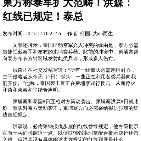
柬方称泰军扩大范畴！洪森：
红线已规定！泰总
发布时间: 2025-12-10 22:56 作者: 抖圈- 为du而生
文泰还暗示，泰国出动空军介入冲突的缘由是，泰方必需
敏捷拦截泰军和布衣的柬埔寨兵器。此前的冲突中，柬埔寨曾
向泰方布衣方针区域发射此类兵器，形成多人伤亡。
洪森正在社交发帖写道：“所有一线部队必需连结耐心，
由于侵略者从今天（7日）起头，一曲正在利用各类兵器向我
们开仗。”他称，泰国袭击旨正在柬埔寨戎行反击，从而停火
和谈和柬泰和平结合声明。
柬埔寨和泰国8日互相对方策动袭击。柬埔寨洪森8日就此
称，泰队对柬方策动袭击，柬埔寨方面必需采纳报仇步履的红
线曾经规定。
洪森说，必需采纳报仇步履的红线曾经规定，他各级批示
官向士兵们强调这一点。以便取辅弼洪玛奈配合批示戎行还击
入侵。但洪森没有具体阐述柬方规定的红线到底是什么。