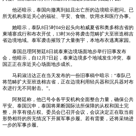
他还暗示，泰国向撤离到姑且出亡所的边境暗示慰问。已
所无机构亲近关心的福祉、平安、食物、饮用水和医疗办事。
她暗示，泰队8日5时04分起头向柏威夏省和奥多棉吉省的
柬埔寨戎行和布衣开仗，13时36分将袭击范畴扩大至班迭棉吉
省边境地域。泰军袭击摧毁了大量衡宇，本地布衣逃离家园。
泰国总理阿努廷8日就泰柬边境场面地步举行旧事发布
会，他暗示，自12月7日起，泰柬边境多个地域发生冲突。泰
国正正在亲近关心场面地步成长。
马莉淑洁达正在当天发布的一份旧事稿中暗示：“泰队已
将范畴扩大至班迭棉吉省，正在边境利用轻兵器和沉兵器对布
衣进行无不同射击。”。
阿努廷称，他已号令各平安机构全面整合力量，确保公共
平安。泰国沉申，泰国将果断国际法所保障的从权和国土完
整，并享有侵占权。委员会已召开会议，会议决定正在取当前
形势相符的所无情况下开展军事步履。若有需要，还将采纳进
一步的军事步履。