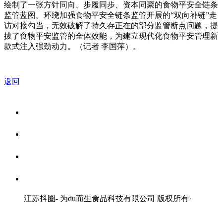
绘制了一张方针同向、步履同步、资本同聚的食物平安全链条
监管蓝图。环绕加强食物平安全链条监管开展的“双向补链”走
访对接勾当，无效破解了持久存正在的部分监管断点问题，提
拔了食物平安监管的全体效能，为建立现代化食物平安管理新
款式注入强劲动力。（记者 李国萍）。
返回
关于我们
食品安全资讯
食品安全知识
联系我们
江苏抖圈- 为du而生食品科技有限公司 版权所有
·
网站地图