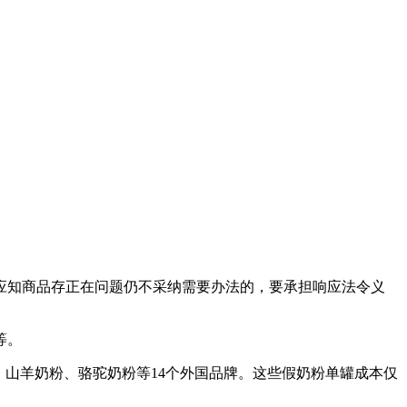
知商品存正在问题仍不采纳需要办法的，要承担响应法令义
等。
山羊奶粉、骆驼奶粉等14个外国品牌。这些假奶粉单罐成本仅