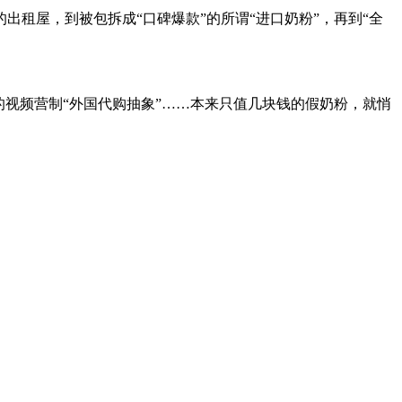
屋，到被包拆成“口碑爆款”的所谓“进口奶粉”，再到“全
视频营制“外国代购抽象”……本来只值几块钱的假奶粉，就悄