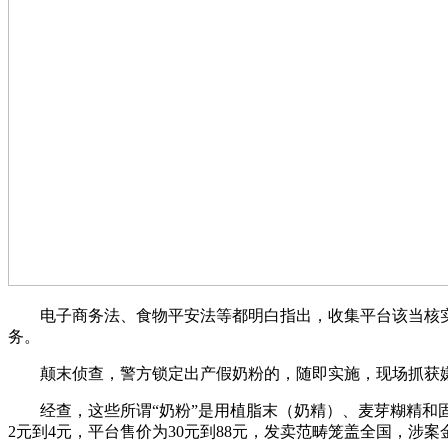
电子商务法、食物平安法等都明白指出，收集平台该当核实
务。
颠末侦查，警方锁定出产假奶粉的，随即实施，现场抓获嫌疑
经查，这些所谓“奶粉”是用植脂末（奶精）、麦芽糊精和固
2元到4元，平台售价为30元到88元，发卖范畴笼盖全国，涉案金