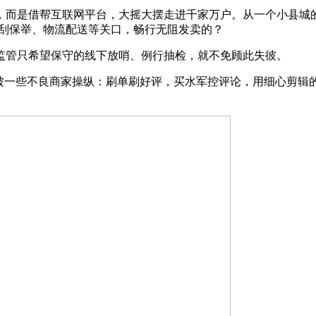
是借帮互联网平台，大摇大摆走进千家万户。从一个小县城的出租
搜刮保举、物流配送等关口，畅行无阻发卖的？
管只希望保守的线下放哨、例行抽检，就不免顾此失彼。
一些不良商家操纵：刷单刷好评，买水军控评论，用细心剪辑的