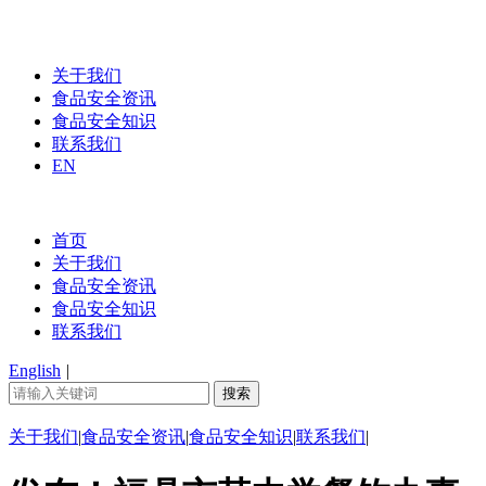
关于我们
食品安全资讯
食品安全知识
联系我们
EN
首页
关于我们
食品安全资讯
食品安全知识
联系我们
English
|
关于我们
|
食品安全资讯
|
食品安全知识
|
联系我们
|