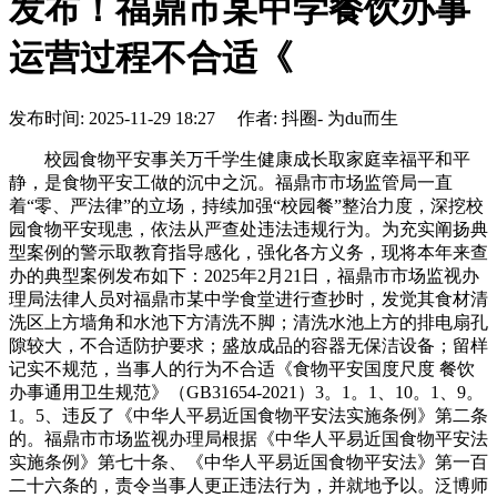
发布！福鼎市某中学餐饮办事
运营过程不合适《
发布时间: 2025-11-29 18:27 作者: 抖圈- 为du而生
校园食物平安事关万千学生健康成长取家庭幸福平和平
静，是食物平安工做的沉中之沉。福鼎市市场监管局一直
着“零、严法律”的立场，持续加强“校园餐”整治力度，深挖校
园食物平安现患，依法从严查处违法违规行为。为充实阐扬典
型案例的警示取教育指导感化，强化各方义务，现将本年来查
办的典型案例发布如下：2025年2月21日，福鼎市市场监视办
理局法律人员对福鼎市某中学食堂进行查抄时，发觉其食材清
洗区上方墙角和水池下方清洗不脚；清洗水池上方的排电扇孔
隙较大，不合适防护要求；盛放成品的容器无保洁设备；留样
记实不规范，当事人的行为不合适《食物平安国度尺度 餐饮
办事通用卫生规范》（GB31654-2021）3。1。1、10。1、9。
1。5、违反了《中华人平易近国食物平安法实施条例》第二条
的。福鼎市市场监视办理局根据《中华人平易近国食物平安法
实施条例》第七十条、《中华人平易近国食物平安法》第一百
二十六条的，责令当事人更正违法行为，并就地予以。泛博师