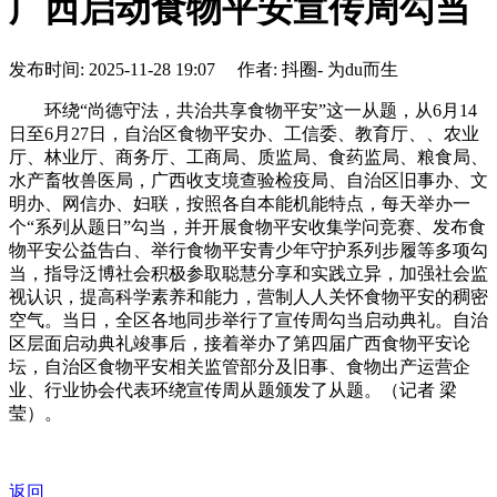
广西启动食物平安宣传周勾当
发布时间: 2025-11-28 19:07 作者: 抖圈- 为du而生
环绕“尚德守法，共治共享食物平安”这一从题，从6月14
日至6月27日，自治区食物平安办、工信委、教育厅、、农业
厅、林业厅、商务厅、工商局、质监局、食药监局、粮食局、
水产畜牧兽医局，广西收支境查验检疫局、自治区旧事办、文
明办、网信办、妇联，按照各自本能机能特点，每天举办一
个“系列从题日”勾当，并开展食物平安收集学问竞赛、发布食
物平安公益告白、举行食物平安青少年守护系列步履等多项勾
当，指导泛博社会积极参取聪慧分享和实践立异，加强社会监
视认识，提高科学素养和能力，营制人人关怀食物平安的稠密
空气。当日，全区各地同步举行了宣传周勾当启动典礼。自治
区层面启动典礼竣事后，接着举办了第四届广西食物平安论
坛，自治区食物平安相关监管部分及旧事、食物出产运营企
业、行业协会代表环绕宣传周从题颁发了从题。（记者 梁
莹）。
返回