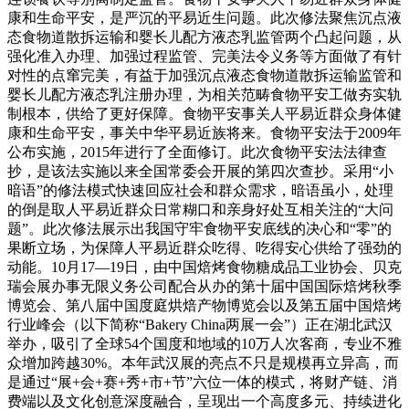
康和生命平安，是严沉的平易近生问题。此次修法聚焦沉点液
态食物道散拆运输和婴长儿配方液态乳监管两个凸起问题，从
强化准入办理、加强过程监管、完美法令义务等方面做了有针
对性的点窜完美，有益于加强沉点液态食物道散拆运输监管和
婴长儿配方液态乳注册办理，为相关范畴食物平安工做夯实轨
制根本，供给了更好保障。食物平安事关人平易近群众身体健
康和生命平安，事关中华平易近族将来。食物平安法于2009年
公布实施，2015年进行了全面修订。此次食物平安法法律查
抄，是该法实施以来全国常委会开展的第四次查抄。采用“小
暗语”的修法模式快速回应社会和群众需求，暗语虽小，处理
的倒是取人平易近群众日常糊口和亲身好处互相关注的“大问
题”。此次修法展示出我国守牢食物平安底线的决心和“零”的
果断立场，为保障人平易近群众吃得、吃得安心供给了强劲的
动能。10月17—19日，由中国焙烤食物糖成品工业协会、贝克
瑞会展办事无限义务公司配合从办的第十届中国国际焙烤秋季
博览会、第八届中国度庭烘焙产物博览会以及第五届中国焙烤
行业峰会（以下简称“Bakery China两展一会”）正在湖北武汉
举办，吸引了全球54个国度和地域的10万人次客商，专业不雅
众增加跨越30%。本年武汉展的亮点不只是规模再立异高，而
是通过“展+会+赛+秀+市+节”六位一体的模式，将财产链、消
费端以及文化创意深度融合，呈现出一个高度多元、持续进化