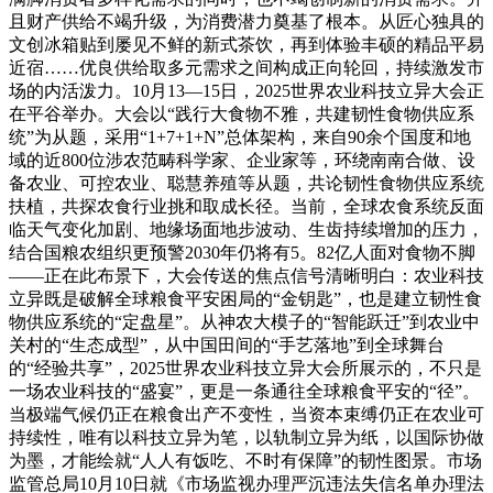
且财产供给不竭升级，为消费潜力奠基了根本。从匠心独具的
文创冰箱贴到屡见不鲜的新式茶饮，再到体验丰硕的精品平易
近宿……优良供给取多元需求之间构成正向轮回，持续激发市
场的内活泼力。10月13—15日，2025世界农业科技立异大会正
在平谷举办。大会以“践行大食物不雅，共建韧性食物供应系
统”为从题，采用“1+7+1+N”总体架构，来自90余个国度和地
域的近800位涉农范畴科学家、企业家等，环绕南南合做、设
备农业、可控农业、聪慧养殖等从题，共论韧性食物供应系统
扶植，共探农食行业挑和取成长径。当前，全球农食系统反面
临天气变化加剧、地缘场面地步波动、生齿持续增加的压力，
结合国粮农组织更预警2030年仍将有5。82亿人面对食物不脚
——正在此布景下，大会传送的焦点信号清晰明白：农业科技
立异既是破解全球粮食平安困局的“金钥匙”，也是建立韧性食
物供应系统的“定盘星”。从神农大模子的“智能跃迁”到农业中
关村的“生态成型”，从中国田间的“手艺落地”到全球舞台
的“经验共享”，2025世界农业科技立异大会所展示的，不只是
一场农业科技的“盛宴”，更是一条通往全球粮食平安的“径”。
当极端气候仍正在粮食出产不变性，当资本束缚仍正在农业可
持续性，唯有以科技立异为笔，以轨制立异为纸，以国际协做
为墨，才能绘就“人人有饭吃、不时有保障”的韧性图景。市场
监管总局10月10日就《市场监视办理严沉违法失信名单办理法