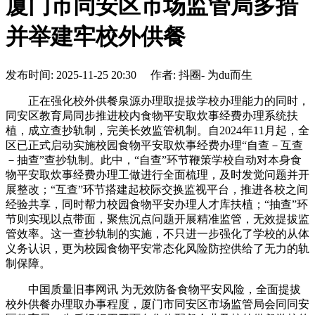
厦门市同安区市场监管局多措
并举建牢校外供餐
发布时间: 2025-11-25 20:30 作者: 抖圈- 为du而生
正在强化校外供餐泉源办理取提拔学校办理能力的同时，
同安区教育局同步推进校内食物平安取炊事经费办理系统扶
植，成立查抄轨制，完美长效监管机制。自2024年11月起，全
区已正式启动实施校园食物平安取炊事经费办理“自查－互查
－抽查”查抄轨制。此中，“自查”环节鞭策学校自动对本身食
物平安取炊事经费办理工做进行全面梳理，及时发觉问题并开
展整改；“互查”环节搭建起校际交换监视平台，推进各校之间
经验共享，同时帮力校园食物平安办理人才库扶植；“抽查”环
节则实现以点带面，聚焦沉点问题开展精准监管，无效提拔监
管效率。这一查抄轨制的实施，不只进一步强化了学校的从体
义务认识，更为校园食物平安常态化风险防控供给了无力的轨
制保障。
中国质量旧事网讯 为无效防备食物平安风险，全面提拔
校外供餐办理取办事程度，厦门市同安区市场监管局会同同安