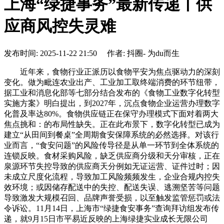
上海“绿捷事务”最新传递丨供
应商风控失灵难
发布时间: 2025-11-22 21:50 作者: 抖圈- 为du而生
近年来，食物行业正派历以食物平安为焦点驱动力的深刻
变化。做为毗连农业出产、工业加工取终端消费的环节纽带，
据工业和消息化部等七部分结合发布的《食物工业数字化转型
实施方案》明白提出，到2027年，沉点食物企业运营办理数字
化普及率达80%。食物供应链正在保守办理模式下面对着两大
焦点挑和：的布局性缺失。正在此布景下，数字化转型已成为
建立“从田间到餐桌”全周期食安保障系统的必然选择。对该行
业而言，“食安问题”的风险传导径是从单一环节到全体系统的
连锁反映。食材采购风险，缺乏供应商分级和天分审核，正在
泉源环节失控导致的供应商天分例如无证运营、证件过时；因
未成立尺度化流程，导致加工风险频频发生，企业合规内控失
效环境；或因储存配送中的失控、配送失误、逃溯坚苦等问题
导致激发大规模召回、品牌声誉受损，以至触发监管惩罚或法
令诉讼。11月14日，上海市“绿捷食安事务”查询拜访组发布传
递，就9月15日市平易近反映的上海绿捷实业成长无限公司