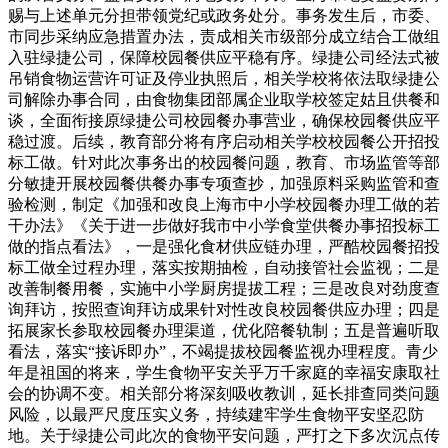
赐与上述单元分担带领党纪或政务处分。事务发生后，市委、
市同步采纳应急措置办法，责成相关市级部分成立结合工做组
入驻绿捷公司，保障校园餐供应平稳有序。绿捷公司经法式被
吊销食物运营许可证及停业执照后，相关学校将依法取绿捷公
司解除办事合同，由食物集团部属企业取学校签定姑且供餐和
谈，全面衔接原绿捷公司校园餐办事营业，确保校园餐供应平
稳过渡。后续，教育部分将有序启动相关学校校园餐公开招投
标工做。针对此次事务出的校园餐问题，教育、市场监管等部
分敏捷开展校园餐供餐办事专项查抄，加强原料采购监管和查
验检测，制定《加强和改良上海市中小学校园餐办理工做的若
干办法》《关于进一步做好我市中小学食堂供餐办事招投标工
做的指点看法》，一是强化食材供应链办理，严酷校园餐招投
标工做全过程办理，落实按期抽检，自动接管社会监视；二是
改善制餐用餐，实施中小学厨房提拔工程；三是改良对劲度查
询拜访，按照查询拜访成果针对性改良校园餐供应办理；四是
拓展家长参取校园餐办理渠道，优化陪餐轨制；五是普遍听取
看法，落实“接诉即办”，不竭提拔校园餐监视办理程度。青少
年是祖国的将来，学生食物平安关乎万千家庭的幸福安康取社
会的协调不变。相关部分将深刻吸收教训，延长排查同类问题
风险，以最严尺度压实义务，持续建牢学生食物平安坚忍防
地。关于绿捷公司此次的食物平安问题，严打之下多次沉点传