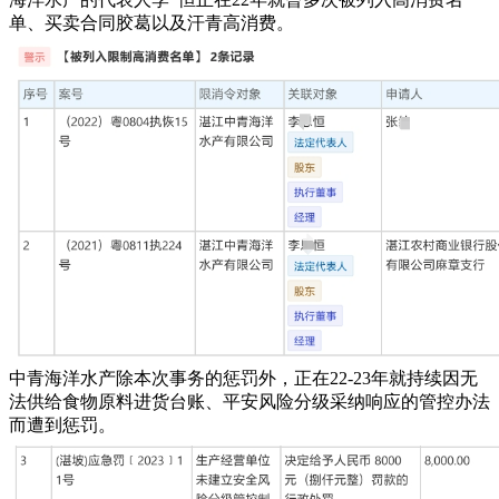
单、买卖合同胶葛以及汗青高消费。
中青海洋水产除本次事务的惩罚外，正在22-23年就持续因无
法供给食物原料进货台账、平安风险分级采纳响应的管控办法
而遭到惩罚。