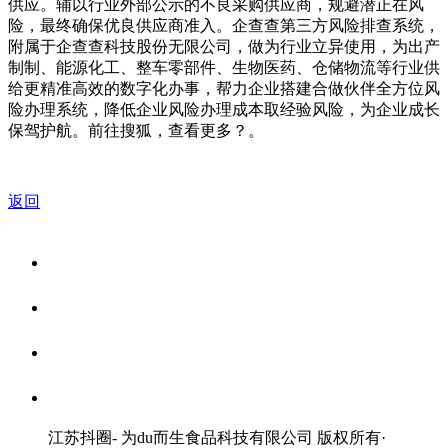
供应。辅以行业外部公示的不良采购供应商，规避潜正在风
险，最终确保优良供应商准入。企查查第三方风险排查系统，
附属于企查查科技股份无限公司，做为行业立异使用，为出产
制制、能源化工、整车零部件、生物医药、仓储物流等行业供
给更精准高效的数字化办事，帮力企业搭建合做伙伴全方位风
险办理系统，降低企业风险办理成本取经验风险，为企业成长
保驾护航。前往搜狐，查看更多？。
返回
关于我们
食品安全资讯
食品安全知识
联系我们
江苏抖圈- 为du而生食品科技有限公司 版权所有
·