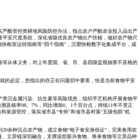
严酷管控类耕地风险防控办法，指点农户严酷农业投入品出产
量平安尺度系统，深化省级优良农产物出产扶植，做好农产物尺
快检室运转指南等“四个指南”，沉塑快检数字化集成平台，成
等从体义务，对上年度国、省、市、县四级监视抽查不及格的
就的必定，您指出的存正在问题切中要害，恰是当前食物平安
产类沉金属污染、抗生素等风险现患，组织手艺机构开展食物平
测及格率98。7%，同比增加0。1个百分点，持续11年不变正
检和泉源管控，落实省市县“专班”和省市县村落“五级包联”机
0余种沉点农产物，成立食物“电子食安身份证”，完美食用农
链、立异链深切融合，支撑设想新兴食物、将来食物等立异品种