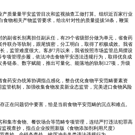
产质量量平安监管目次和监视抽查工做打算。组织近百家行业
明白食物相关产物监管要求，给出针对性的质量提拔58条，鞭策
的副省长别离担任副从任，有29个省级部分做为单元，省食药
案件联办等轨制，跟尾慎密，分工明白，取得了积极成效。我省
长，监管难度很大。客岁7月以来，我省按照市场监管总局摆设
等专项管理步履，依法冲击食物平安违法违规行为，取得优良成
务链条、数字赋能，推出可量化、能落地的轨制127项，升级
食药安办统筹协调指点感化，整合优化食物平安范畴要素资
同监管机制，加强收集食物发卖新业态监管，完美进口食物风险
存正在问题切中要害，恰是当前食物平安范畴的沉点和难点。
和集市食物、餐饮场合等范畴专项管理，连结严打违法犯罪高
程监视查抄，指点企业按照新版《食物添加剂利用尺度》
全环节查抄、全链条查处，峻厉冲击各类违法违规行为。