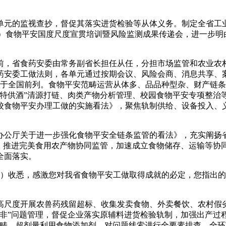
。
元的监视查抄，督促其落实进货检验等从体义务。制定全省工业
2023）食物平安国度尺度宣贯培训暨风险监测成果传递会，进一步
省食药安委由常务副省长担任从任，分担市场监管和农业农村
药安委工做法则，各单元通过按期会议、风险会商、消息共享、
处于全国前列。食物平安范畴运营从体多、品品种型杂、财产链条
“特供酒”清源打链、肉类产物分析管理、校园食物平安专项整治
食物平安办理工做的实施看法》，聚焦轨制供给、设备投入、义
。
公厅关于进一步强化食物平安全链条监管的看法》，充实阐扬省
题，推进完美食用农产物协同监管，加速成立食物储存、运输等协
全面落实。
）收悉，感激您对我省食物平安工做取得成就的必定，您指出的
尺度开展农兽药残留超标、收集发卖食物、外卖餐饮、农村假劣
一非”问题管理，督促企业落实原辅料进货检验轨制，加强出产过
禁超范畴、超剂量利用食物添加剂，对问题线索进行全要素排查、