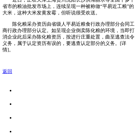
省市的粮油批发市场上，连续呈现一种被称做“平易近工粮”的
大米，这种大米发黄发霉，但听说很受欢送。
陈化粮采办资历由省级人平易近粮食行政办理部分会同工
商行政办理部分认定。如呈现企业倒卖陈化粮的环境，当即打
消企业此后采办陈化粮资历，按进行庄重处置，曲至逃查法令
义务，属于认定资历有误的，要逃查认定部分的义务。[详
情]。
返回
关于我们
食品安全资讯
食品安全知识
联系我们