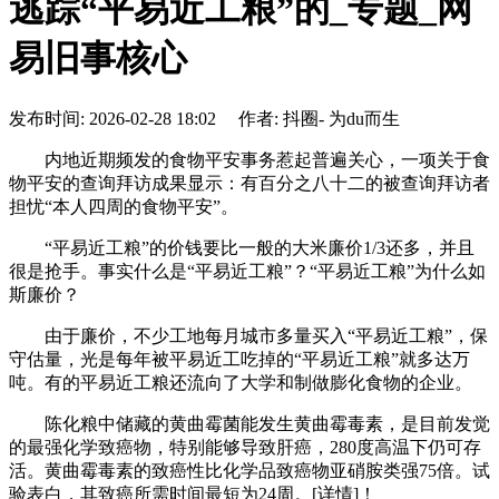
逃踪“平易近工粮”的_专题_网
易旧事核心
发布时间: 2026-02-28 18:02 作者: 抖圈- 为du而生
内地近期频发的食物平安事务惹起普遍关心，一项关于食
物平安的查询拜访成果显示：有百分之八十二的被查询拜访者
担忧“本人四周的食物平安”。
“平易近工粮”的价钱要比一般的大米廉价1/3还多，并且
很是抢手。事实什么是“平易近工粮”？“平易近工粮”为什么如
斯廉价？
由于廉价，不少工地每月城市多量买入“平易近工粮”，保
守估量，光是每年被平易近工吃掉的“平易近工粮”就多达万
吨。有的平易近工粮还流向了大学和制做膨化食物的企业。
陈化粮中储藏的黄曲霉菌能发生黄曲霉毒素，是目前发觉
的最强化学致癌物，特别能够导致肝癌，280度高温下仍可存
活。黄曲霉毒素的致癌性比化学品致癌物亚硝胺类强75倍。试
验表白，其致癌所需时间最短为24周。[详情]！