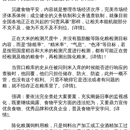
沉建食物平安，内容就是整理市场经济次序，完美市场经
济体系体例；成立健全的义务轨制和义务逃查轨制，就像目前
全国各地正正在兴起的“问责风暴”那样，让相关本能机能部分
不克不及，做为不克不及不到位。[详情]。
正在大米的检测尺度中，并没有脂肪酸等陈化粮检测目标
内容，而是“除糙率”、“精米率”、“气息”、“色泽”等目标，若
是按照国度稻谷和大米的检测尺度进行检测，都有可能正在曾
经检测及格的粮食中，再检测出陈化粮来。[详情]！
当营口粮库的史从任被问到米入库的时候能否进行响应的
查验时，他回覆，他们只担任储存、防火、防盗，此外一概不
管，也没有这个权利。 只需不晓得它是违法或者有问题的
粮，就不怕存正在粮库里了。[详情]。
强调：要依法完全查处大案要案，充实阐扬旧事的监视感
化，既要继续揭露、食物平安方面的违法犯为，又要鼎力宣传
优良食物、优秀品牌和优良企业，普及食物平安学问。[详
情]。
陈化粮属饲料用粮，只是饲料出产加工或工业酒精加工过