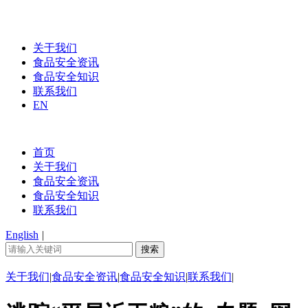
关于我们
食品安全资讯
食品安全知识
联系我们
EN
首页
关于我们
食品安全资讯
食品安全知识
联系我们
English
|
关于我们
|
食品安全资讯
|
食品安全知识
|
联系我们
|