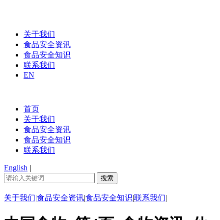
关于我们
食品安全资讯
食品安全知识
联系我们
EN
首页
关于我们
食品安全资讯
食品安全知识
联系我们
English
|
关于我们
|
食品安全资讯
|
食品安全知识
|
联系我们
|