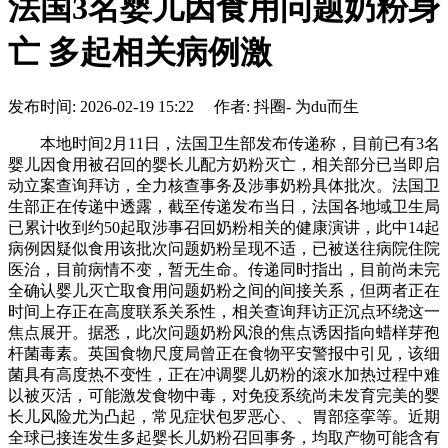
法国3名婴儿因食用问题奶粉身
亡 多起相关病例激
发布时间: 2026-02-19 15:22 作者: 抖圈- 为du而生
本地时间2月11日，法国卫生部发布传递称，目前已有3名
婴儿因食用被召回的婴长儿配方奶粉灭亡，相关部分已当即启
动立案查询拜访，全力核查事务及涉事奶粉具体批次。法国卫
生部正在传递中透露，截至传递发布当日，法国各地域卫生局
已累计收到约50起取涉事召回奶粉相关的健康演讲，此中14起
病例因疑似食用该批次问题奶粉呈现不适，已被送往病院住院
医治，目前病情不变，暂无生命。传递同时指出，目前尚未完
全确认婴儿灭亡取食用问题奶粉之间的间接关系，但两者正在
时间上存正在高度联系关系性，相关查询拜访正沉点环绕这一
焦点展开。据悉，此次问题奶粉风浪的焦点诱因指向蜡样芽孢
杆菌毒素。英国食物尺度局曾正在食物平安警报中引见，该细
菌具有高度热不变性，正在冲调婴儿奶粉的滚水加热过程中难
以被灭活，可能激发食物中毒，对免疫系统尚未发育完美的婴
长儿风险尤为凸起，常见症状包罗恶心、、胃部痉挛等。近期
全球已接连发生多起婴长儿奶粉召回事务，均取产物可能含有