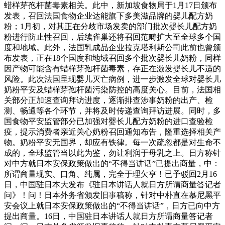
蜡样芽孢杆菌毒素相关。此中，新加坡食物局于1月17日颁布
发表，召回法国食物企业达能旗下多美滋品牌的婴儿配方奶
粉；1月初，对其正在分歧市场发卖的部门批次婴长儿配方奶
粉进行防止性召回，后续雀巢还将召回范畴扩大至全球多个国
度和地域。此外，法国乳成品企业拉克塔利斯公司此前也曾颁
布发表，正在18个国度和地域召回多个批次婴长儿奶粉，同样
因产物可能含有蜡样芽孢杆菌毒素，存正在激发婴长儿不适的
风险。此次法国呈现婴儿灭亡病例，进一步激发全球对婴长儿
奶粉平安及蜡样芽孢杆菌污染防控的高度关心。目前，法国相
关部分正加速查询拜访进度，逐渐排查涉事奶粉的出产、检
测、畅通等各个环节，并将及时传递查询拜访进展。同时，多
国食物平安监管部分已加强对婴长儿配方奶粉的进口查验检
疫，提示消费者亲近关心奶粉召回通知布告，隆重选择相关产
物。奶粉平安无国界，却应有铁律。每一次疏忽都是对生命不
成的，全球监管当以此为鉴，勿让利润于母乳之上。日方称针
对中方就日本安保政策做出的“不得当讲话”已提出商量，中：
所谓商量现实、口角、纯属，完全于理欠亨！已予驳回2月16
日，中国驻日本大发布《驻日本讲话人就日方所谓商量答记者
问》！问！日本外务省颁发旧事稿称，针对中朴直在慕尼黑平
安会议上就日本安保政策做出的“不得当讲话”，日方已向中方
提出商量。16日，中国驻日本讲话人就日方所谓商量答记者