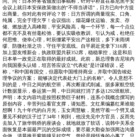
问。问：日本外务省颁发旧事稿称，针对中朴直在慕尼黑平安
会议上就日本安保政策做出的“不得当讲话”，日方已向中方提
出商量。你对此有何评论？答：日方所谓的商量现实、口角、
纯属，完全于理欠亨！会议指出，烟花爆仗运输、发卖、存
储、燃放进入高峰期，平安风险高，每一个环节，每一个点位
都不克不及有丝毫松弛，要认实吸收教训、引认为戒，杜绝任
何思惟、侥幸心理，时辰绷紧平安出产这根弦，多下未雨绸
缪、防微杜渐之功，守住平安底线。自平易近党拿下316席，
加上盟友维新会，执政联盟共获352席，稳稳掌控，这是和后
日本单一政党正在取得的最好成就。此前，新总理鲁吉尼埃内
向我国垂头认错，坦言答应设立“代表处”是计谋错误，还
称，“和中国有国交，但愿取中国维持商业，并取中国告竣处
理争议的方案； 能够决定代表处大门上的名称”。令人意想不
到的是，中日之间的航空班，再次断崖式削减。据多家航空统
计数据显示，春运第一周，中日间就打消了多达1292班航班。
声明：本文内容均是按照权势巨子材料，连系小我概念撰写的
原创内容，辛苦列位看官支撑，请知悉。文红果编纂红果谁能
想啊！九十年代的白月光，玉女周慧敏，竟然守着一个劈叉成
屡见不鲜的汉子过了34年！刚到，他没先见中方官员，反而先
去加入了旅华韩侨的座谈会，就地就放了软话，说韩中关系全
面恢复是本届最严沉的交际成绩，要尽最大勤奋加强两边沟通
合做。清晨推开窗能撞见好空气，曾经是很恬逸的小事了。只