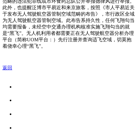
范畴的违法犯罪线或市环食药总队公开举报德律风进行举报。
此外，也提醒泛博市平易近和来京旅客，按照《市人平易近关
于发布无人驾驶航空器管制空域范畴的布告》，市行政区全域
为无人驾驶航空器管制空域。此布告系持久性，任何飞翔勾当
均需要报备，未经空中交通办理机构核准实施飞翔勾当的就
是“黑飞”。无人机利用者都需要正在无人驾驶航空器分析办理
平台（简称UOM平台：）先行注册并查询适飞空域，切莫抱
着侥幸心理“黑飞”。
返回
关于我们
食品安全资讯
食品安全知识
联系我们