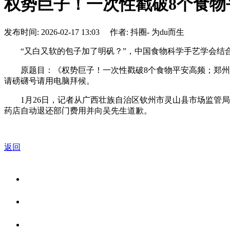
权势巨子！一次性戳破8个食物
发布时间: 2026-02-17 13:03 作者: 抖圈- 为du而生
“又白又软的包子加了明矾？”，中国食物科学手艺学会结合科普
原题目：《权势巨子！一次性戳破8个食物平安高频；郑州市
请磅礴号请用电脑拜候。
1月26日，记者从广西壮族自治区钦州市灵山县市场监管局
药店自动退还部门费用并向吴先生道歉。
返回
关于我们
食品安全资讯
食品安全知识