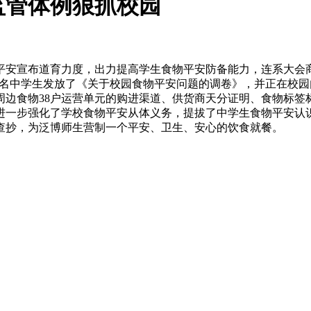
监管体例狠抓校园
物平安宣布道育力度，出力提高学生食物平安防备能力，连系大会
0余名中学生发放了《关于校园食物平安问题的调卷》，并正在校
周边食物38户运营单元的购进渠道、供货商天分证明、食物标签
进一步强化了学校食物平安从体义务，提拔了中学生食物平安认
查抄，为泛博师生营制一个平安、卫生、安心的饮食就餐。