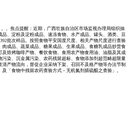
。。。焦点提醒：近期，广西壮族自治区市场监视办理局组织抽
成品、淀粉及淀粉成品、速冻食物、水产成品、罐头、酒类、豆
392批次样品。按照食物平安国度尺度、相关产物尺度进行查验
、肉成品、蔬菜成品、糖果成品、生果成品、食糖乳成品炒货食
可及焙烤咖啡产物、餐饮食物、食用农产物食用油、油脂及其成
生物污染、沉金属污染、农药残留超标、食物添加剂超范畴超限量
查清产物流向，督促企业采纳下架、召回不及格产物等办法节制
」及「食物中残留农药查验方式－无机氮剂腈硫醌之查验」。