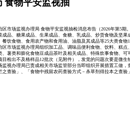
 食物平安监视抽
市场监视办理局 食物平安监视抽检消息布告（2026年第5期
菜成品、糖果成品、生果成品、食糖、乳成品、炒货食物及坚果
餐饮食物、食用农产物和食用油、油脂及其成品等25大类食物1
自治区市场监视办理局组织加工品、调味品便利食物、饮料、糕点
类、薯类和膨化食物豆成品茶叶及相关成品、特殊炊事食物、可
所检项目检出不及格样品12批次（见附件），发觉的问题次要是微
场监视办理局已责成相关市场监管部分当即组织开展措置工做，
烂之查验」、「食物中残留农药查验方式－杀草剂得拉本之查验