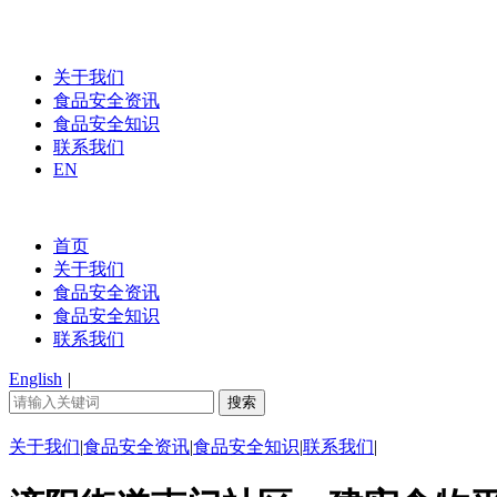
关于我们
食品安全资讯
食品安全知识
联系我们
EN
首页
关于我们
食品安全资讯
食品安全知识
联系我们
English
|
关于我们
|
食品安全资讯
|
食品安全知识
|
联系我们
|