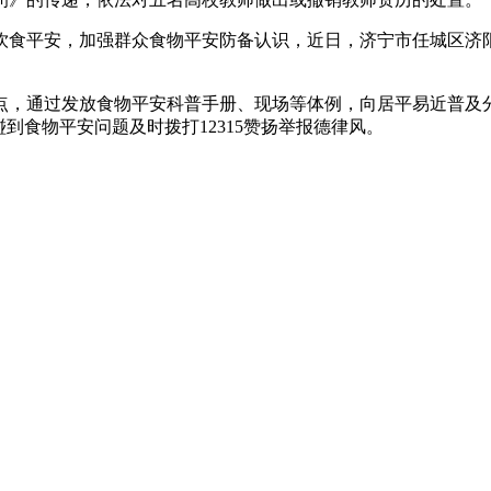
平安，加强群众食物平安防备认识，近日，济宁市任城区济阳
，通过发放食物平安科普手册、现场等体例，向居平易近普及分
到食物平安问题及时拨打12315赞扬举报德律风。