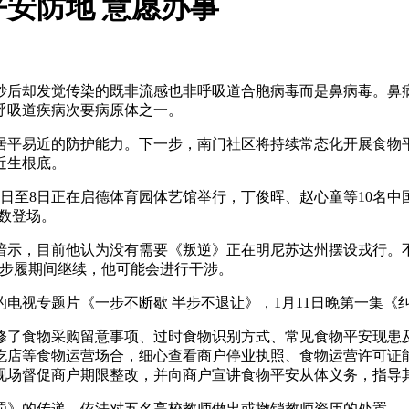
安防地 意愿办事
后却发觉传染的既非流感也非呼吸道合胞病毒而是鼻病毒。鼻病
呼吸道疾病次要病原体之一。
平易近的防护能力。下一步，南门社区将持续常态化开展食物平
近生根底。
3日至8日正在启德体育园体艺馆举行，丁俊晖、赵心童等10名
数登场。
示，目前他认为没有需要《叛逆》正在明尼苏达州摆设戎行。不
律步履期间继续，他可能会进行干涉。
视专题片《一步不断歇 半步不退让》，1月11日晚第一集《
了食物采购留意事项、过时食物识别方式、常见食物平安现患及
吃店等食物运营场合，细心查看商户停业执照、食物运营许可证
现场督促商户期限整改，并向商户宣讲食物平安从体义务，指导
罚》的传递，依法对五名高校教师做出或撤销教师资历的处置。