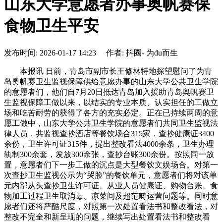
山东大学意愿者办事奥帆赛保
食物卫生平安
发布时间: 2026-01-17 14:23 作者: 抖圈- 为du而生
本报讯 日前，青岛市副市长王修林特地探望慰问了为青
岛奥帆赛卫生监视保障供给意愿办事的山东大学公共卫生学院
的意愿者们，他们自7月20日抵达青岛加入援助青岛奥帆赛卫
生监视保障工做以来，以结实的专业本质、认实担任的工做立
场和吃苦耐劳的获得了各方的充实必定。正在已持续两周的意
愿工做中，山东大学公共卫生学院的意愿者们共同卫生监视法
律人员，共监视查抄酒店等餐饮场合315家，查抄健康证3400
余份，卫生许可证315件，提出整改看法4000余条，卫生办理
轨制300余套，发放300余张，查抄台账300余份。按照同一放
置，意愿者们下一步工做的沉点是大型餐饮文娱场合。对第一
次查抄卫生监视公示为“哭脸”的餐饮单元，意愿者们将对该单
元内部从头查抄卫生许可证、从业人员健康证、购物台账、食
物加工过程卫生取消毒、凉菜间及超范畴运营问题等。同时意
愿者们还将严酷尺度，对照第一次处置看法书和整改看法，对
整改不完全和新呈现的问题，继续写出处置看法书和整改看