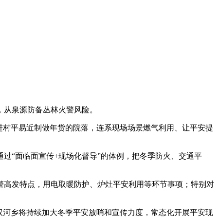
，从泉源防备丛林火警风险。
进村平易近制做年货的院落，连系现场场景燃气利用、让平安提
“面临面宣传+现场化督导”的体例，把冬季防火、交通平
高发特点，用电取暖防护、炉灶平安利用等环节事项；特别对
双河乡将持续加大冬季平安放哨和宣传力度，常态化开展平安现