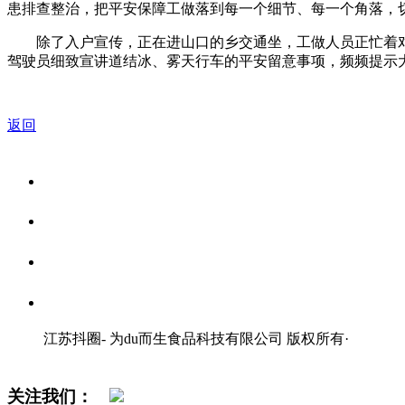
患排查整治，把平安保障工做落到每一个细节、每一个角落，
除了入户宣传，正在进山口的乡交通坐，工做人员正忙着对
驾驶员细致宣讲道结冰、雾天行车的平安留意事项，频频提示
返回
关于我们
食品安全资讯
食品安全知识
联系我们
江苏抖圈- 为du而生食品科技有限公司 版权所有
·
网站地图
关注我们：