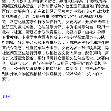
坐”，为高校师生供给参保登记、异地就医存案、门诊统筹等
高频医保经办营业。并为前提成熟的校医室开通通俗门诊定点
医疗。次要内容：正在银川经开区营商办事核心设立行政法律
监视办事点，以“监视+办事”模式拓宽涉企行政法律监视渠
道，常态化规范涉企行政法律行为。次要内容：开展未成年社
区矫正对象礼勾当、心理健康测评、本质拓展等勾当，聘用一
批村（社区）帮矫员参取教育帮扶。次要内容：由校外导师、
专业教师、专业学生意愿者构成专业法令援帮意愿办事步队，
打制线上预定平台和线下办事场合，面向校表里师生和群众解
答法令迷惑，处置简单法令事务。次要内容：对书喷鼻苑、等
社区闲置空位进行升级，扶植社区文化大舞台，配备声响、舞
台灯光等配套设备，更好满脚群众根基文艺勾当需求。次要内
容：操纵“3·15”、春节等主要节点开展食物平安“你点我检”等
勾当，公开搜集食物平安抽检品种、检测项目、抽样场合等，
靶向开展食物监视抽检和快速检测，保障群众“舌尖上的平
安”。
返回