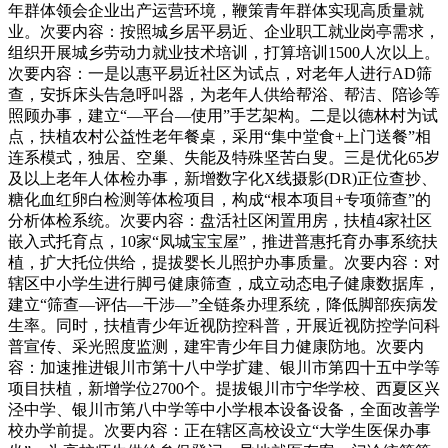
年群体领会企业出产运营环境，鞭策青年群体实现高质量就
业。次要内容：按照城乡居平易近、企业职工就业岗亭需求，
组织开展城乡劳动力就业技术培训，打算培训1500人次以上。
次要内容：一是以惠平易近社区为试点，对老年人进行AD筛
查，安拆床头告急呼叫器，为老年人供给帮浴、帮洁、陪诊等
照顾办事，建立“—平台—使用”手艺架构。二是以德林村为试
点，扶植农村公益性老年餐桌，采用“集中堂食+上门送餐”相
连系模式，独居、空巢、失能及特殊坚苦白叟。三是优化65岁
及以上老年人体检办事，新增数字化X线摄影(DR)正位查抄、
糖化血红卵白检测等体检项目，构成“根本项目+专项筛查”的
分析体检系统。次要内容：盘活社区闲置用房，扶植4家社区
嵌入式托育点，10家“凤城宝宝屋”，推进普惠托育办事系统扶
植，扩大托位供给，提拔婴长儿照护办事质量。次要内容：对
辖区中小学生进行脚弓健康筛查，成立动态电子健康数据库，
建立“筛查—评估—干涉—”全链条办理系统，降低脚部疾病发
生率。同时，扶植青少年近视防控科普，开展近视防控学问科
普宣传、采光照度监测，建牢青少年目力健康防地。次要内
容：加速推进银川市第十八中学扩建、银川市第四十五中学等
项目扶植，新增学位2700个。提拔银川市宁华学校、西夏区兴
泾中学、银川市第八中学等中小学根本设备设备，全面改善学
校办学前提。次要内容：正在辖区高校设立“大学生医保办事