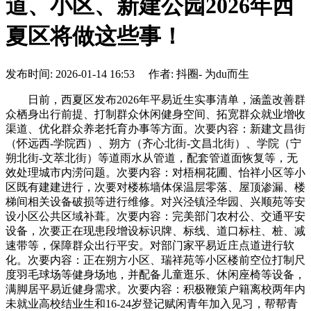
道、小区、新建公园2026年西
夏区将做这些事！
发布时间: 2026-01-14 16:53 作者: 抖圈- 为du而生
日前，西夏区发布2026年平易近生实事清单，涵盖改善群
众栖身出行前提、打制群众休闲健身空间、拓宽群众就业增收
渠道、优化群众养老托育办事等方面。次要内容：新建文昌街
（怀远西-学院西）、朔方（齐心北街-文昌北街）、学院（宁
朔北街-文萃北街）等道雨水从管道，配套管道面恢复等，无
效处理城市内涝问题。次要内容：对梧桐花圃、怡祥小区等小
区既有建建进行，次要对楼栋墙体保温层零落、屋顶渗漏、楼
梯间相关设备破损等进行维修。对兴泾镇泾华园、兴顺苑等安
设小区公共区域补葺。次要内容：完美部门农村公、交通平安
设备，次要正在现患段增设标识牌、标线、道口标柱、桩、减
速带等，保障群众出行平安。对部门家平易近庄点道进行软
化。次要内容：正在朔方小区、瑞祥苑等小区楼前空位打制尺
度羽毛球场等健身场地，并配备儿童逛乐、休闲座椅等设备，
满脚居平易近健身需求。次要内容：积极鞭策户籍离校两年内
未就业高校结业生和16-24岁登记赋闲青年加入见习，帮帮青