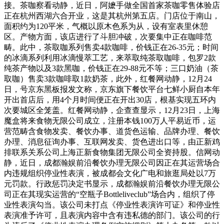
接。茶咖察看动静，近日，阿嬷手做全国首家茶咖零售体验店
正在杭州西湖六合开业，这是其杭州第五店。门店位于南山，
面积约为120平米，气概以原木色系为从，设有室表里休憩
区。产物方面，该店进行了斗胆冲破，次要集中正在咖啡范
畴。此中，茶取咖系列售卖4款咖啡，价钱正在26-35元；时间
的冰滴系列利用冰滴慢萃工艺，来萃取纯茶取咖啡，包罗2款
纯茶产物以及3款黑咖，价钱正在29-88元不等；三口奶油（茶
取咖）售卖3款咖啡取1款奶茶，此外，红餐网动静，12月24
日，号京东黑板报发文称，京东旗下餐饮平台七鲜小厨自本年
开出首店后，用4个月时间便正在开出30店，根基实现五环内
次要城区全笼盖。红餐网动静，企查查显示，12月23日，上海
魔盒将来食物无限公司成立，注册本钱100万人平易近币，运
营范畴含食物发卖、餐饮办事、道货色运输、品牌办理、餐饮
办理、消息征询办事、互联网发卖、货色进出口等，由正新鸡
排联系关系公司上海正新食物集团无限公司全资持股。信网动
静，近日，成都瀚娱前沿餐饮办理无限公司因正在其运营场合
内违规组织停业性表演，被成都会文化广电和旅逛局处以7万
元罚款。行政惩罚决定书显示，成都瀚娱前沿餐饮办理无限公
司正在其现实运营的“空瓶子Bottleliveclub”场合内，组织了停
业性表演勾当。该公司未打点《停业性表演许可证》和停业性
表演准予许可，且表演内容中含有违私德的部门。该公司的行