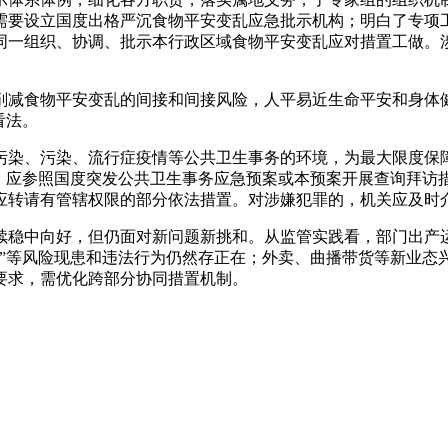
需要设立国度出格严沉食物平安变乱应急批示机构；明白了专项
同一组织、协调、批示本行政区域食物平安变乱应对措置工做。
减食物平安变乱的间接和间接风险，人平易近生命平安和身体健
看法。
、污染、流行症疫情等公共卫生事务的环境，为最大限度保障人平
的，应参照国度突发公共卫生事务应急预案或本预案开展查询拜访
应转请有管辖权限的部分依法措置。对涉嫌犯罪的，机关应及时
稳中向好，但仍面对新问题新挑和。从监管实践看，部门出产运
则”等风险现患和违法行为仍然存正在；外卖、曲播带货等新业态
要求，需优化跨部分协同措置机制。