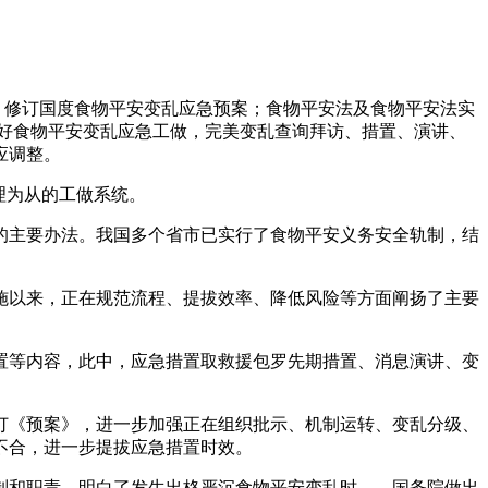
，修订国度食物平安变乱应急预案；食物平安法及食物平安法实
好食物平安变乱应急工做，完美变乱查询拜访、措置、演讲、
应调整。
理为从的工做系统。
主要办法。我国多个省市已实行了食物平安义务安全轨制，结
。
施以来，正在规范流程、提拔效率、降低风险等方面阐扬了主要
等内容，此中，应急措置取救援包罗先期措置、消息演讲、变
《预案》，进一步加强正在组织批示、机制运转、变乱分级、
不合，进一步提拔应急措置时效。
和职责。明白了发生出格严沉食物平安变乱时，、国务院做出