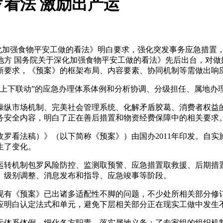
看法 激励出产运
深化加强食物平安工做的看法》明白要求，强化突发事务应急措置
地方 国务院关于深化加强食物平安工做的看法》先后出台，对做
新要求，《预案》的框架布局、内容要素、协同机制等需做出响
下联动”的应急办理体系体例和分析协调、分级担任、属地办
纵市场机制、完美社会管理系统、化解矛盾胶葛、消费者权益的
务安全内容，明白了正在善后措置和物资经费保障中的相关要求
看法稿）》（以下简称《预案》）由国办2011年印发。自实
生了变化。
转机制包罗风险防控、监测取预警、应急措置取救援、后期措置
、级别调整、消息发布和指导、应急竣事等阶段。
有《预案》已出诸多适配性不脚的问题，不少处所相关部分修订
应明白认定法式和单元，避免下层相关部分正在现实工做中发生
体系体例，细化各方职责，落实属地义务；了专家组的组织机制