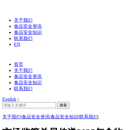
关于我们
食品安全资讯
食品安全知识
联系我们
EN
首页
关于我们
食品安全资讯
食品安全知识
联系我们
English
|
关于我们
|
食品安全资讯
|
食品安全知识
|
联系我们
|