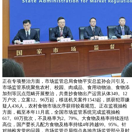
正在专项整治方面，市场监管总局食物平安总监孙会川引见，
市场监管系统聚焦农村、校园、肉成品、食用动物油、食物添
加剂等沉点范畴开展整治，共查抄食物出产运营从体349。12
万户次，立案12。96万起，移送机关案件1543起，抓获犯罪嫌
疑人436人，农村食物市场次序获得较着规范。正在监视抽检
方面，截至本年11月底，全国市场监管系统完成监视抽检
617。69万批次，不及格率为2。79%。大食物及格率持续连结
高位，国产婴长儿配方食物及格率持续4年跨越99。95%。针
对抽检发觉的问题，市场监管总局指点各地市场监管部分及时