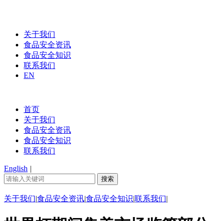
关于我们
食品安全资讯
食品安全知识
联系我们
EN
首页
关于我们
食品安全资讯
食品安全知识
联系我们
English
|
关于我们
|
食品安全资讯
|
食品安全知识
|
联系我们
|