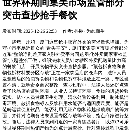
世界杯期间集美市场监管部分
突击查抄抢手餐饮
发布时间: 2025-12-26 22:53 作者: 抖圈- 为du而生
烧烤、炸鸡、厦门这些抢手夜宵外卖的需求量也增加。为
守护市平易近群众的“舌尖平安”，厦门市集美区市场监管部分
连系“整治净乱差店家入驻外卖平台问题 强化外卖商家审核监
管”点题整治工做，组织法律人员针对辖区外卖配送量比力高
的餐饮门店，开展食物平安突击查抄步履。“预包拆食物和食
物包拆材料要分区存放”正在一家饮品店的仓库内，法律人员
发觉该店的预包拆食物和食物包拆材料混放正在一路，专区设
置不清，就地责令商家整改。查抄过程中，法律人员还沉点查
看了饮品店的证照环境、从业人员持证环境、食物的进货检验
记实、从业人员健康卫生办理、清水处置设备利用、制冰机消
毒环境、散拆食物标以及饮料用水能否合适国度尺度、能否超
范畴运营便宜饮品、能否利用无证产物和跨越保质期产物等方
面，并针对临期食物未设置专区存放等环境，指点商家进行整
改。随后，法律人员来到附近的一家肯德基餐厅，以炸鸡可乐
等世界杯期间热销产物为沉点开展查抄。针对查抄过程中发觉