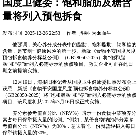
国度卫健委：饱和脂肪及糖含
量将列入预包拆食
发布时间: 2025-12-26 22:53 作者: 抖圈- 为du而生
他强调，关心养分成分表中的脂肪、饱和脂肪、钠和糖的
含量，是节制“”健康风险的第一步。新版《食物平安国度尺度
预包拆食物养分标签公例》（GB28050-2025）将“饱和脂
肪”和“糖”新列入必需标示的焦点项目。激励企业可正在此日
期之前提前实施。
12月19日，海报旧事记者从国度卫生健康委旧事发布会上
获悉，新版《食物平安国度尺度 预包拆食物养分标签公例》
（GB28050-2025）将“饱和脂肪”和“糖”新列入必需标示的焦点
项目。该尺度将从2027年3月16日起正式实施。
养分素参考值百分比（NRV%）暗示一份食物中某项养分
素占每日保举摄入量的比例。“例如，某份食物钠的养分素参
考值百分比（NRV%）为30%，意味着吃一份就曾经摄入每日
保举钠摄入量的30%。