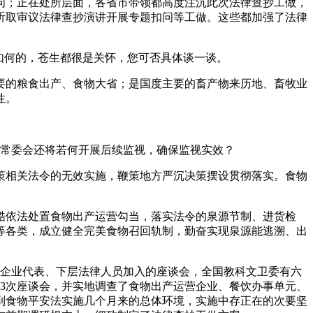
问；正在处所层面，各省市带领都高度注沉此次法律查抄工做，
听取审议法律查抄演讲开展专题扣问等工做。这些都加强了法律
如何的，苍生都很是关怀，您可否具体谈一谈。
的粮食出产、食物大省；是国度主要的畜产物来历地、畜牧业
性。
常委会还将若何开展后续监视，确保监视实效？
相关法令的无效实施，鞭策地方严沉决策摆设贯彻落实。食物
依法处置食物出产运营勾当，落实法令的泉源节制、进货检
等各类，成立健全完美食物召回轨制，勤奋实现泉源能逃溯、出
企业代表、下层法律人员加入的座谈会，全国教科文卫委有六
了3次座谈会，并实地调查了食物出产运营企业、餐饮办事单元、
到食物平安法实施几个月来的总体环境，实施中存正在的次要坚