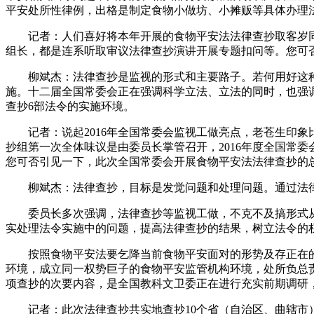
平安处所性律例，出格是制定食物小做坊、小摊贩等具体办理
记者：人们喜好将本年开展的食物平安法法律查抄取客岁同
组长，都是连系听取审议法律查抄演讲开展专题扣问等。您可
柳斌杰：法律查抄是监视的形式和主要路子。若何用好这种
施。十二届全国常委会正在强调科学立法、立法的同时，也强
查抄6部法令的实施环境。
记者：说起2016年全国常委会监视工做亮点，老苍生印象比
抄组第一次全体味议是由委员长掌管召开，2016年度全国常委
您可否引见一下，此次全国常委会开展食物平安法法律查抄的
柳斌杰：法律查抄，目标是发觉问题和处理问题。通过法律
委员长多次强调，法律查抄等监视工做，不克不及搞形式从
实处理法令实施中的问题，提高法律查抄的结果，树立法令的
按照食物平安法要乞降当前食物平安面对的形势及存正在的
环境，成立同一权势巨子的食物平安监管机构环境，处所负总
项查抄的次要内容，是全国教科文卫委正在进行充实前期调研
记者：此次法律查抄共实地查抄10个省（自治区、曲辖市）