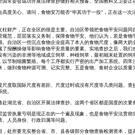
全国常委会成功开展法律查抄做好相关预备。全国教科文卫委正
度关心。请问，食物安万能否“毕其功于一役”，正在这一次法
柱财产，正在全区的很是主要。自治区带领把食物平安问题同自
管规范，层层落实义务制，保障食物平安。他们认为，若是食物
强。自治区一些沉点食物企业提高了本人的食物尺度，像两大奶
减了报酬操做等影响食物平安质量的要素。实地查抄之后，我们
没有污染的非洲等地域成立饲草，种植饲草，最初颠末处置的饲
，以节制细菌繁殖。每个工序都实行严密的出产加工系统。四常
来，做到食物种源可溯、记实完整。五是食物、食材企业以质量
尺度取国际尺度有差距、尺度过时或没有尺度等几类问题。查抄
系统。
赴湖北省、自治区开展法律查抄。这两个省区都是国度的次要
监管执量亏弱是现正在的一个遍及现象，也是食物平安法贯彻实
质、人员身份、行政归属等问题。
，处所要充实整合省、市、县各级部分食物查验检测资本，提高