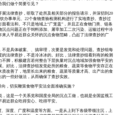
给我们做个简要引见？
展法律查抄，听取了处所及相关部分的报告请示，并深切到20
个餐饮办事单元、22个食物查验检测机构进行了实地查抄。查抄过
方面看法和。不只是地域上“广笼盖”，并且正在食物门类、链条
物沉点问题正在于饲料添加、屠宰加工二次污染、运输过程中冷
年来人平易近群众关怀的沉点食物范畴，凸起了法律查抄的广
不是具体破案、、搞审理，次要是发觉和处理问题。查抄组每
度的法律查抄，不是冷冰冰的。好比，法律查抄组看到有的检测
力不脚，积极建言若何整合下层执量对沉点地域加强食物平安的
展。好比，法律查抄组发觉处所的粮食、蔬菜等食物平安存正在
水质改善了，地里长出来的粮食、蔬菜等质量才高、出产出的食
出的一些好做法，从而确保了查抄实效。
导向，切实鞭策食物平安法全面准确实施？
，这是一个关系党和国度全局的沉点工做，也就是全国监视工
平易近群众吃得安心、吃得平安。
度、深度、广度和温度等方面。一是从上到下各级带领注沉，上