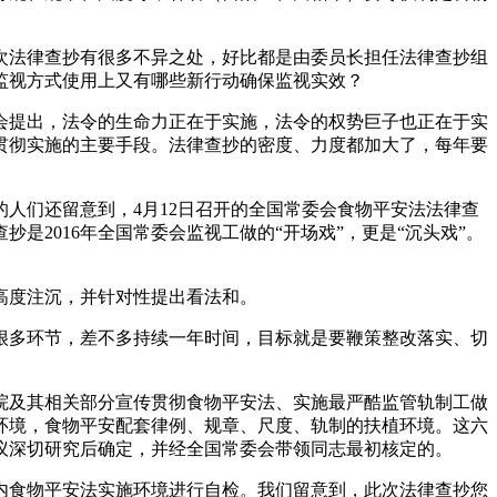
法律查抄有很多不异之处，好比都是由委员长担任法律查抄组
监视方式使用上又有哪些新行动确保监视实效？
提出，法令的生命力正在于实施，法令的权势巨子也正在于实
贯彻实施的主要手段。法律查抄的密度、力度都加大了，每年要
人们还留意到，4月12日召开的全国常委会食物平安法法律查
是2016年全国常委会监视工做的“开场戏”，更是“沉头戏”。
高度注沉，并针对性提出看法和。
多环节，差不多持续一年时间，目标就是要鞭策整改落实、切
及其相关部分宣传贯彻食物平安法、实施最严酷监管轨制工做
环境，食物平安配套律例、规章、尺度、轨制的扶植环境。这六
议深切研究后确定，并经全国常委会带领同志最初核定的。
内食物平安法实施环境进行自检。我们留意到，此次法律查抄您