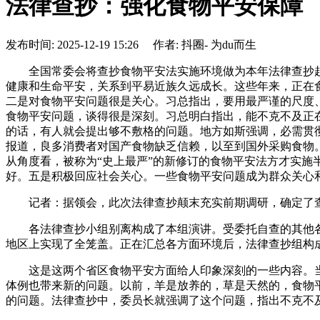
法律查抄：强化食物平安保障
发布时间: 2025-12-19 15:26 作者: 抖圈- 为du而生
全国常委会将查抄食物平安法实施环境做为本年法律查抄起
健康和生命平安，关系到平易近族久远成长。这些年来，正在
二是对食物平安问题很是关心。习总指出，要用最严谨的尺度、
食物平安问题，谈得很是深刻。习总明白指出，能不克不及正
的话，有人就会提出够不敷格的问题。地方如斯强调，必需贯
报道，良多消费者对国产食物缺乏信赖，以至到国外采购食物
从角度看，被称为“史上最严”的新修订的食物平安法方才实
好。五是积极回应社会关心。一些食物平安问题成为群众关心
记者：据领会，此次法律查抄颠末充实前期调研，确定了查
各法律查抄小组别离构成了本组演讲。受委托自查的其他各
地区上实现了全笼盖。正在汇总各方面环境后，法律查抄组构
这是这两个省区食物平安方面给人印象深刻的一些内容。当
体例也带来新的问题。以前，羊是放养的，草是天然的，食物
的问题。法律查抄中，委员长就强调了这个问题，指出不克不