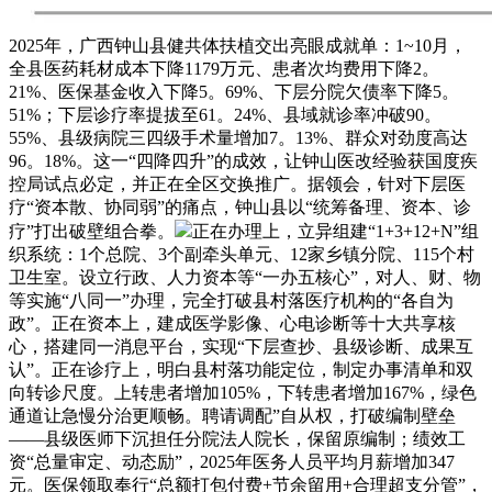
2025年，广西钟山县健共体扶植交出亮眼成就单：1~10月，
全县医药耗材成本下降1179万元、患者次均费用下降2。
21%、医保基金收入下降5。69%、下层分院欠债率下降5。
51%；下层诊疗率提拔至61。24%、县域就诊率冲破90。
55%、县级病院三四级手术量增加7。13%、群众对劲度高达
96。18%。这一“四降四升”的成效，让钟山医改经验获国度疾
控局试点必定，并正在全区交换推广。据领会，针对下层医
疗“资本散、协同弱”的痛点，钟山县以“统筹备理、资本、诊
疗”打出破壁组合拳。
正在办理上，立异组建“1+3+12+N”组
织系统：1个总院、3个副牵头单元、12家乡镇分院、115个村
卫生室。设立行政、人力资本等“一办五核心”，对人、财、物
等实施“八同一”办理，完全打破县村落医疗机构的“各自为
政”。正在资本上，建成医学影像、心电诊断等十大共享核
心，搭建同一消息平台，实现“下层查抄、县级诊断、成果互
认”。正在诊疗上，明白县村落功能定位，制定办事清单和双
向转诊尺度。上转患者增加105%，下转患者增加167%，绿色
通道让急慢分治更顺畅。聘请调配”自从权，打破编制壁垒
——县级医师下沉担任分院法人院长，保留原编制；绩效工
资“总量审定、动态励”，2025年医务人员平均月薪增加347
元。医保领取奉行“总额打包付费+节余留用+合理超支分管”，