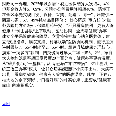
财政同一办理。2025年城乡居平易近医保结算人次增4。4%，
但基金收入降5。69%，分院办公等费用降幅超40%。药耗正
在全区率先实现目次、议价、采购、配送“四同一”，压减供应
商至75家，57。49%耗材品目降价；“核心药房+审方核心”拦
截风险处方412份，保障用药平安。“不只看病便利，更有人管
健康！”钟山县以“上下联动、医防协同、全周期健康”办事，
建立全平易近健康保障网。立异将疾控核心纳入医共体，建
立“疾控指点、病院支持、村落联动”医防协同机制，流行症演
讲时限从7。55小时缩至2。55小时。组建县域健康办理核心，
摸索“一病多方”轨制，四类慢病过早灭亡率下降6。2%。家庭
大夫签约笼盖率超国度尺度20个百分点，健康办事更有温度。
从“碎片化”到“一盘棋”，从“治已病”到“防未病”，钟山县以“三
统三改三办事”模式，让群众切实感遭到“小病不出村、大病不
出县、看病更省钱、健康有人管”的医改温度。现在，正在八
桂大地的乡下郊野，“口看好病”的朴实心愿，正变成“健康有
靠山”的幸福现实。
返回