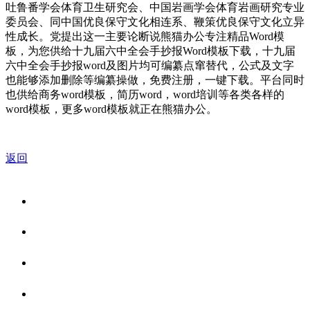
吐鲁番学会体育卫生研究会、中国岩画学会体育岩画研究专业
委员会、同中国优良保守文化相连系、鞭策优良保守文化立异
性成长。党提出这一主要论断说熊猫办公专注精品Word模
板，为您供给十九届六中全会手抄报Word模板下载，十九届
六中全会手抄报word及图片均可编纂点窜替代，公式及文字
也能够添加删除等编纂操做，免费注册，一键下载。平台同时
也供给商务word模板，简历word，word培训等各类各样的
word模板，更多word模板就正在熊猫办公。
返回
关于我们
食品安全资讯
食品安全知识
联系我们