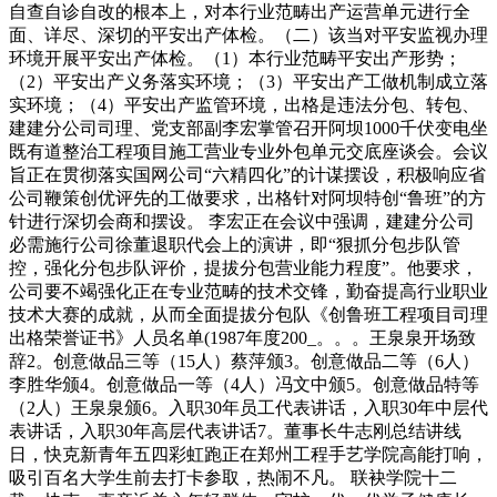
自查自诊自改的根本上，对本行业范畴出产运营单元进行全
面、详尽、深切的平安出产体检。（二）该当对平安监视办理
环境开展平安出产体检。（1）本行业范畴平安出产形势；
（2）平安出产义务落实环境；（3）平安出产工做机制成立落
实环境；（4）平安出产监管环境，出格是违法分包、转包、
建建分公司司理、党支部副李宏掌管召开阿坝1000千伏变电坐
既有道整治工程项目施工营业专业外包单元交底座谈会。会议
旨正在贯彻落实国网公司“六精四化”的计谋摆设，积极响应省
公司鞭策创优评先的工做要求，出格针对阿坝特创“鲁班”的方
针进行深切会商和摆设。 李宏正在会议中强调，建建分公司
必需施行公司徐董退职代会上的演讲，即“狠抓分包步队管
控，强化分包步队评价，提拔分包营业能力程度”。他要求，
公司要不竭强化正在专业范畴的技术交锋，勤奋提高行业职业
技术大赛的成就，从而全面提拔分包队《创鲁班工程项目司理
出格荣誉证书》人员名单(1987年度200_。。。王泉泉开场致
辞2。创意做品三等（15人）蔡萍颁3。创意做品二等（6人）
李胜华颁4。创意做品一等（4人）冯文中颁5。创意做品特等
（2人）王泉泉颁6。入职30年员工代表讲话，入职30年中层代
表讲话，入职30年高层代表讲话7。董事长牛志刚总结讲线
日，快克新青年五四彩虹跑正在郑州工程手艺学院高能打响，
吸引百名大学生前去打卡参取，热闹不凡。 联袂学院十二