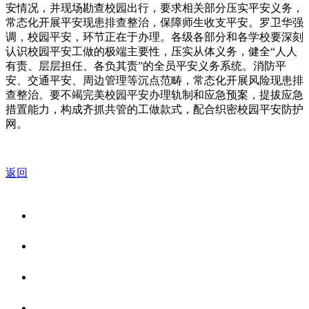
安情况，并现场勘查校园出行，要求相关部分压实平安义务，
常态化开展平安现患排查整治，保障师生收支平安。罗卫华强
调，校园平安，环节正在于办理。各级各部分和各学校要深刻
认识校园平安工做的极端主要性，压实从体义务，健全“人人
有责、层层担任、各负其责”的全员平安义务系统。消防平
安、交通平安、周边管理等沉点范畴，常态化开展风险现患排
查整治。要不竭完美校园平安办理轨制和应急预案，提拔应急
措置能力，构成齐抓共管的工做款式，配合织密校园平安防护
网。
返回
关于我们
食品安全资讯
食品安全知识
联系我们