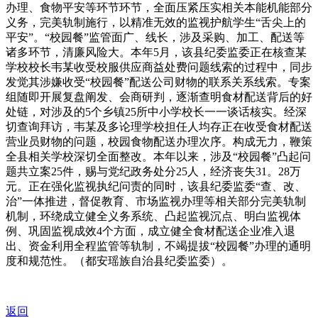
办理、食物平安等环节环节，全面压紧压实相关本能机能部分
义务，完美轨制施行，以精准无效的监视护航学生“舌尖上的
平安”。“校园餐”监管面广、线长，涉及采购、加工、配送等
诸多环节，清廉风险大。本年5月，该县纪委监委正在核查某
学校校长韦某收受校服供应商益处费问题线索的过程中，同步
发觉其涉嫌收受“校园餐”配送公司财物的联系关系线索。专案
组随即开展复盘阐发、会商研判，逐渐查明食材配送背后的好
处链，对涉及的5个乡镇25所中小学校长一一谈话核实。经深
切查询拜访，韦某及多论理学校担任人均存正在收受食材配送
营业员财物的问题，校园食物配送办理次序。构成无力，鞭策
全县相关学校深切全面整改。本年以来，涉及“校园餐”凸起问
题共立案25件，赐与党纪政务处分25人，经济丧失31。28万
元。正在强化监视执纪问责的同时，该县纪委监委“查、改、
治”一体推进，督促教育、市场监视办理等相关部分完美轨制
机制，环绕成立健全义务系统、凸起监视沉点、明白监视体
例、巩固监视成效4个方面，成立健全食材配送企业准入退
出、资金利用全程监管等轨制，不竭提拔“校园餐”办理的通明
度和规范性。（都安瑶族自治县纪委监委）。
返回