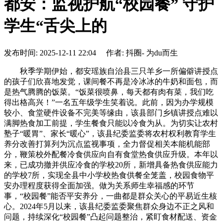
都安：监视护航“校园餐” 守护
学生“舌尖上的
发布时间: 2025-12-11 22:04 作者: 抖圈- 为du而生
秋季学期伊始，都安瑶族自治县三只羊乡一所偏僻讲授点
的孩子们欣喜地发觉，课间餐不再是冷冰冰的牛奶和面包，而
是热气腾腾的饭菜。“饭菜很喷鼻，每天都有肉有菜，我们吃
得出格高兴！”一名五年级学生笑着说。此前，因为办学规模
较小、食堂硬件设备不完美等缘由，该县部门乡镇讲授点难以
满脚热食加工前提，学生餐食只能以冷食为从。为切实让农村
塾子“暖胃”、家长“暖心”，该县纪委监委将农村权利教育学生
养分改善打算列为沉点监视事项，全力督促相关本能机能部
分，鞭策校外配餐冷食供应向自有食堂热食供应升级。本年以
来，已成功撤并供应冷食的学校20所，新增具备热食供应能力
的学校7所，实现全县中小学校热食供餐全笼盖，校园食物平
安办理程度获得全面加强。做为关系师生幸福感的环节
事，“校园餐”能否平安养分，一曲都是群众关心的平易近生核
心。2024年5月以来，该县纪委监委聚焦群众身边不正之风和
问题，持续深化“校园餐”凸起问题整治，紧盯食材配送、资金