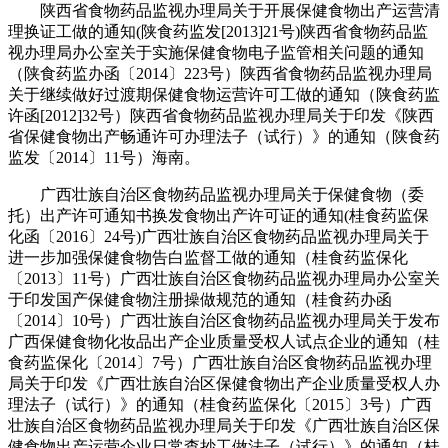
陕西省食物药品监视办理局关于开展保健食物出产运营清
理换证工做的通知(陕食药监发[2013]21号)陕西省食物药品监
视办理局办公室关于实施保健食物电子监管相关问题的通知
（陕食药监办函〔2014〕223号）陕西省食物药品监视办理局
关于继续做好过渡期保健食物运营许可工做的通知（陕食药监
许函[2012]32号）陕西省食物药品监视办理局关于印发《陕西
省保健食物出产畅通许可办理法子（试行）》的通知（陕食药
监发〔2014〕11号）海南。
广西壮族自治区食物药品监视办理局关于保健食物（委
托）出产许可通知书换发食物出产许可证的通知(桂食药监保
化函〔2016〕24号)广西壮族自治区食物药品监视办理局关于
进一步加强保健食物告白监督工做的通知（桂食药监保化
〔2013〕11号）广西壮族自治区食物药品监视办理局办公室关
于印发国产保健食物注册操做规范的通知（桂食药办函
〔2014〕10号）广西壮族自治区食物药品监视办理局关于发布
广西保健食物化妆品出产企业质量受权人试点企业的通知（桂
食药监保化〔2014〕7号）广西壮族自治区食物药品监视办理
局关于印发《广西壮族自治区保健食物出产企业质量受权人办
理法子（试行）》的通知（桂食药监保化〔2015〕3号）广西
壮族自治区食物药品监视办理局关于印发《广西壮族自治区保
健食物出产运营企业日常查抄工做法子（试行）》的通知（桂