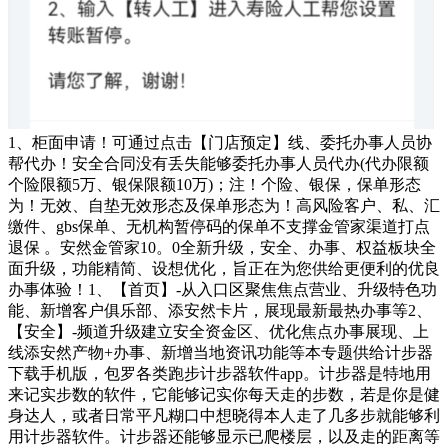
1、柜面申请！可通过点击【门店预定】线、委托办事人员协
帮代办！安全合同没有丢失能够委托办事人员代办(代办限额
个险限额5万、银保限额10万)；注！个险、银保，保单形态
为！无效、自垫无效形态及保单形态为！高风险客户、私、汇
缴件、gbs保单、无机构暂停码的保单不支撑金管家渠道打点
退保 。安然金管家10。0全新升级，安全、办事、权益板块全
面升级，功能精简、设想优化，旨正在为您供给更便利的优良
办事体验！1、【首页】-从入口区聚焦焦点营业、升级特色功
能、新增客户俱乐部、添安然卡片，展现最新最热办事等2、
【安全】-频道升级建立安全资金区、优化焦点办事展现、上
线添安然产物+办事、新增当地资讯功能等本专题供给计步器
下载手机版，包罗各类跑步计步器软件app。计步器是特地用
来记实步数的软件，它能够记实你每天走的步数，若是你是健
身达人，或者日常平凡糊口中想晓得本人走了几多步就能够利
用计步器软件。计步器还能够显示已爬楼层，以及走的距离等