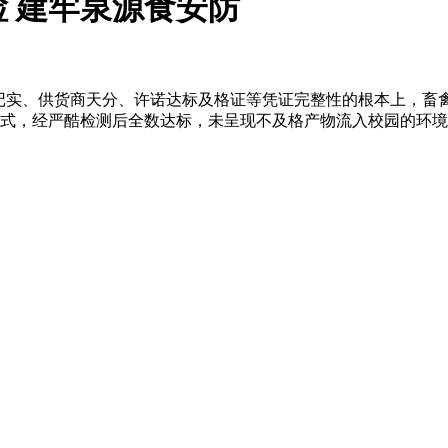
 建牢泉源食安防
、供货商天分、许诺达标及格证等凭证完整性的根本上，畜禽肉
法式，经严酷检测后全数达标，未呈现不及格产物流入校园的环