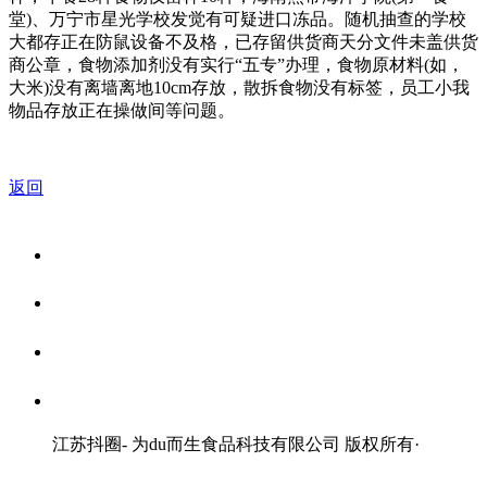
堂)、万宁市星光学校发觉有可疑进口冻品。随机抽查的学校
大都存正在防鼠设备不及格，已存留供货商天分文件未盖供货
商公章，食物添加剂没有实行“五专”办理，食物原材料(如，
大米)没有离墙离地10cm存放，散拆食物没有标签，员工小我
物品存放正在操做间等问题。
返回
关于我们
食品安全资讯
食品安全知识
联系我们
江苏抖圈- 为du而生食品科技有限公司 版权所有
·
网站地图