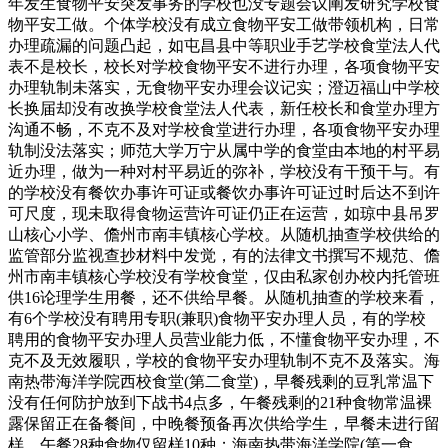
年发生食物平安突发事务的学校也没专题会议阐发研究学校食
物平安工做。个体学校没有成立食物平安工做带领机构，日常
办理疏漏的问题凸起，如屯昌县中等职业手艺学校食堂法人代
表不是校长，校长对学校食物平安不进行办理，各项食物平安
办理轨制未落实，无食物平安办理会议记实；澄迈福山中学校
长换届却没有改换学校食堂法人代表，新任校长和食堂办理方
沟通不畅，不克不及对学校食堂进行办理，各项食物平安办理
轨制没法落实；师范大学万宁从属中学的食堂由本地的村平易
近办理，做为一种对村平易近的弥补，学校没有干预干与。有
的学校没有餐饮办事许可证或餐饮办事许可证过时后达不到许
可尺度，现未取得食物运营许可证仍正在运营，如琼中县吊罗
山核心小学、儋州市南丰镇核心学校。从随机抽查学校供给的
监管部分监视查抄材料中发觉，有的法律文书撰写不规范、儋
州市南丰镇核心学校没有学校食堂，仅由私家创办校内托管班
供16论理学生用餐，还不供给早餐。从随机抽查的学校来看，
有6个学校没有聘用专职(兼职)食物平安办理人员，有的学校
聘用的食物平安办理人员营业能力低，不懂食物平安办理，不
克不及无效履职，学校的食物平安办理轨制不克不及落实。海
南热带海洋学院西校食堂(第二食堂)，早餐残剩的豆乳常温下
没有任何防护放到下战书4点多，午餐残剩的21种食物常温裸
露保留正在备餐间，中晚餐预备再次供给学生，早餐未进行留
样，午餐28种食物仅留样10种；海南热带海洋学院(第一食