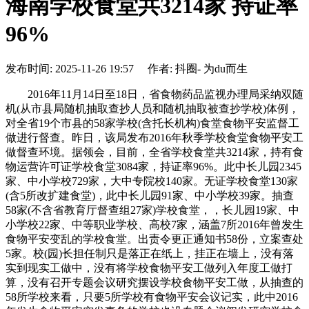
海南学校食堂共3214家 持证率
96%
发布时间: 2025-11-26 19:57 作者: 抖圈- 为du而生
2016年11月14日至18日，省食物药品监视办理局采纳双随
机(从市县局随机抽取查抄人员和随机抽取被查抄学校)体例，
对全省19个市县的58家学校(含托长机构)食堂食物平安监督工
做进行督查。昨日，该局发布2016年秋季学校食堂食物平安工
做督查环境。据领会，目前，全省学校食堂共3214家，持有食
物运营许可证学校食堂3084家，持证率96%。此中长儿园2345
家、中小学校729家，大中专院校140家。无证学校食堂130家
(含5所改扩建食堂)，此中长儿园91家、中小学校39家。抽查
58家(不含省教育厅督查组27家)学校食堂，，长儿园19家、中
小学校22家、中等职业学校、高校7家，涵盖7所2016年曾发生
食物平安变乱的学校食堂。出责令更正通知书58份，立案查处
5家。校(园)长担任制只是落正在纸上，挂正在墙上，没有落
实到现实工做中，没有将学校食物平安工做列入年度工做打
算，没有召开专题会议研究摆设学校食物平安工做，从抽查的
58所学校来看，只要5所学校有食物平安会议记实，此中2016