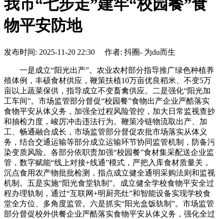
我市“七步走”建牢“校园餐”食
物平安防地
发布时间: 2025-11-20 22:30 作者: 抖圈- 为du而生
一是成立“阳光出产”。农业农村部分指导推广绿色种植养
殖体例，丰硕食材供应，鞭策扶植10万亩优良稻米、不变5万
亩以上蔬菜保供，指导成立不变畜禽供应。二是强化“阳光加
工车间”。市场监管部分督促“校园餐”食物出产企业严酷落实
食物平安从体义务，加强全过程风险管控，加大日常监视查抄
和抽检力度，峻厉冲击违法行为。鞭策冷链物流取出产、加
工、畅通融合成长，市场监管部分督促农批市场落实从体义
务，结合交通运输等部分成立运输环节协同监管机制，防备污
染变质风险。各部分依职责加强“校园餐”食材集采配送企业监
管，数字赋能“线上对接+线通”模式，严把入库食材质量关，
沉点食用农产物批批检测，指点成立健全通明采购法则和监视
机制。五是实施“阳光食堂轨制”。成立健全学校食物平安全过
程办理轨制，通过“互联网+明厨亮灶”和智能设备实现学校食
堂全方位、多角度监管。六是抓实“阳光盒饭轨制”。市场监管
部分督促校外供餐企业严酷落实食物平安从体义务，强化全过