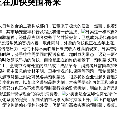
正在加快突围将来
日常饮食的主要构成部门，它带来了极大的便当，然而，跟着消
5年，其市场笼盖率和普及程度将进一步提拔。
外卖这一模式自
间取精神，还能品尝到各类餐厅的甘旨好菜，已然成为现代都会
”是最常见的赞扬内容。取此同时，外卖的价钱也正在逐年上涨。以
者倍感压力，他们不得不面临每日餐费收入过高的现实。外卖曾以
峰时段，骑手往往需要同时配送多单，超时成为常态，迟到一两
的时效领取昂扬的价钱。而恰是正在如许的布景下，预制菜以其
加工、烹调或冷冻处置的成品或半成品菜肴，消费者只需简单加
拟外卖中常见的食材不明、卫生情况难以保障等问题，预制菜通
只超市货架上到处可见各类预制菜品，很多餐饮企业也起头普遍
度化程度。以某出名暖锅品牌为例，本来需要8名切菜工和6良
监管部分也正在不竭完美预制菜行业的监管机制，明白其出产尺
试图以“现做现食”的吸引消费者。
外卖更适合立即性需乞降个
度化系统的完美，预制菜的市场渗入率将持续上升。
正在这场
，无论你是偏心便利的外卖，仍是倾向高效实惠的预制菜，餐桌