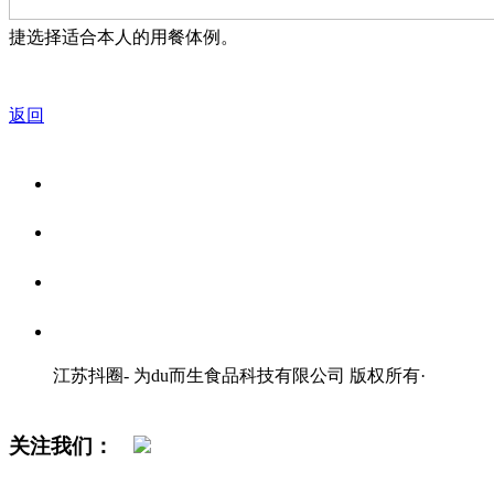
捷选择适合本人的用餐体例。
返回
关于我们
食品安全资讯
食品安全知识
联系我们
江苏抖圈- 为du而生食品科技有限公司 版权所有
·
网站地图
关注我们：