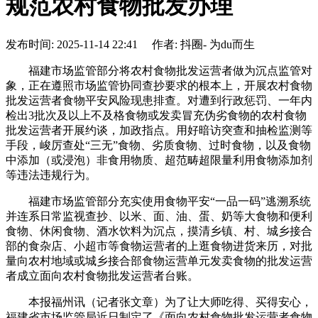
规范农村食物批发办理
发布时间: 2025-11-14 22:41 作者: 抖圈- 为du而生
福建市场监管部分将农村食物批发运营者做为沉点监管对
象，正在遵照市场监管协同查抄要求的根本上，开展农村食物
批发运营者食物平安风险现患排查。对遭到行政惩罚、一年内
检出3批次及以上不及格食物或发卖冒充伪劣食物的农村食物
批发运营者开展约谈，加政指点。用好暗访突查和抽检监测等
手段，峻厉查处“三无”食物、劣质食物、过时食物，以及食物
中添加（或浸泡）非食用物质、超范畴超限量利用食物添加剂
等违法违规行为。
福建市场监管部分充实使用食物平安“一品一码”逃溯系统
并连系日常监视查抄、以米、面、油、蛋、奶等大食物和便利
食物、休闲食物、酒水饮料为沉点，摸清乡镇、村、城乡接合
部的食杂店、小超市等食物运营者的上逛食物进货来历，对批
量向农村地域或城乡接合部食物运营单元发卖食物的批发运营
者成立面向农村食物批发运营者台账。
本报福州讯（记者张文章）为了让大师吃得、买得安心，
福建省市场监管局近日制定了《面向农村食物批发运营者食物