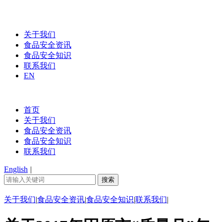
关于我们
食品安全资讯
食品安全知识
联系我们
EN
首页
关于我们
食品安全资讯
食品安全知识
联系我们
English
|
关于我们
|
食品安全资讯
|
食品安全知识
|
联系我们
|