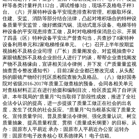
秤等各类计量秤共112台，调试维修3台，现场不及格电子秤3
台。（六）开展特种设备平安现患排查和管理。积极取环保、
住建、安监、消防等部分结合法律，凸起对堆积场合的特种设
备质量平安监管，做好燃煤汽锅、流动式逛乐设备、电梯等特
种设备的平安现患排查工做，及时对电梯维保消息公示。开展
了四县（区）特种设备平安出产督查勾当，共查抄了8家特种
设备利用单元和2家电梯维保单元。（七）召开上半年按期监
视抽检不及格企业司理（厂长）质量阐发会。对监视抽查中2
家眼镜配拆不及格企业担任人进行了约谈，帮帮企业查找阐发
产物不及格缘由，宣讲相关法令律例，并下发《产质量量监视
抽查责令整改通知书》，目前2家企业都已整改完成，从头配
拆的眼镜产物经行托区质检院查验为及格品。（八）做好国务
院对省级2016-2017年质量工做查核的预备。会同各相关单元
对查核材料正正在进行拾掇和编制目次，给区质监局了自评演
讲。本年我局的“质量月”勾当取得了阶段性成效，推进了全社
会法令认识的提高，进一步提拔了质量工做正在社会的出名
度，发生了优良的社会反应。“质量月”勾当根基实现了质量文
化、宣传质量学问、普及质量法令律例、强化质量认识、树立
质量抽象、提高质量程度、贯彻《质量成长纲要》的目标。从
办：固原市人平易近 承办：固原市人平易近办公室 运转办
理：固原市电子政务核心 联系德律风！ 电子信箱。