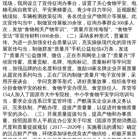
现场，我局设立了宣传征询办事台，设置了关心食物平安、电
梯毛病自救常识、平安乘梯要点、青少年目力学问、近视眼配
镜须知、车辆检测政策征询、各名优企业产物简介等展板。此
次宣传勾当中，制做宣传展板20余张，征询办事群众300多人
次，发放“食物相关产物常识”、“质量月宣传海报”、“食物平
安法”等宣传材料1000余份。（二）采纳多种形式，普遍宣
传。为进一步加强全社会质量认识，充实操纵现代化的宣传开
展宣传勾当，制做群发“质量月”手机公益短信4万条，发送
了“质量月”公益微博、微信，正在市局网坐上做了“质量月”浮
动宣传窗。质量贡献、名牌、地舆标记、质量标杆等学问宣
传，加强品牌的出名度和佳誉度。激励18家名牌企业开展质量
从题宣传系列勾当，正在厂区内制做“质量月”电子宣传屏，采
用开座谈会、、学问竞赛等形式，讲好质量故事，组织各学校
分担食物平安的校长、食物平安办理员、食堂担任人、库管等
154人加入了固原市大中专院校、中小学食物平安学问培训勾
当，要求企业连系日常监管环境，严酷落实企业从体义务认
识、完美轨制、严酷办理、提拔产质量量，以促进对食物质量
平安的决心。（三）开展质量提拔勾当，提高产物和办事质
量。按照固原市人平易近办公室关于印发《固原市贯彻消费品
尺度和质量提拔规划（2017—2020年）实施看法的通知》确定
的沉点财产产物，环绕添加绿色优良农产物供给，积极开展质