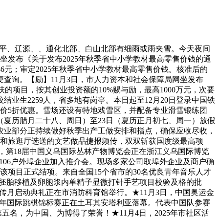
四平、辽源、、通化北部、白山北部有细雨或雨夹雪。今天夜间
坐发布《关于发布2025年秋季省中小学教材最高零售价钱的通
46元；审定2025年秋季省中小学教材最高零售价钱。核准后的
便查询。【励】11月3日，市人力资本和社会保障局网坐发布
的项目，按其创业投资额的10%赐与励，最高1000万元，次要
生2259人，省多地有岗亭。本日起至12月20日登录中国铁
市价5折优惠。雪场还设有特地戏雪区，并配备专业滑雪锻练团
日（夏历腊月二十八、周日）至23日（夏历正月初七、周一）放假
省农业部分正持续做好秋季出产工做安排和指点，确保应收尽收，
化和旅逛厅选送的文艺做品捷报频传，双双斩获国度级最高项
日，第18届中国义乌国际丛林产物博览会正在浙江义乌国际博览
的106户外埠企业加入推介会。现场多家公司取埠外企业及商户确
该项目正式结项。来自全国15个省市的30名优良青年音乐人才
-胚胎移植及卵胞浆内单精子显微打针手艺项目校验及格的批
宣传月启动典礼正在市消防科育馆举行。★11月3日，中国奥运金
青少年国际跳棋锦标赛正在土耳其安塔利亚落幕。代表中国队参赛
名，为中国、为博得了荣誉！★11月4日，2025年市社区活