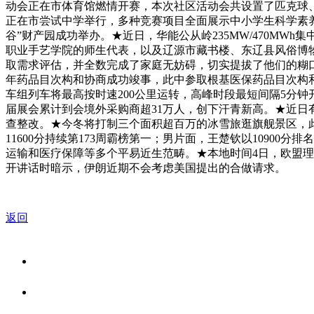
动会正在市体育馆燃情开赛，本次社区活动会共设置了匹克球、跳
正在市尝试中学举行，多种竞赛项目全面展示中小学生科学素养
谷”财产园成功举办。★近日，华能公从岭235MW/470MWh
职业手艺学院的师生代表，以及辽源市藏书楼、东辽县风俗博物
取需求评估，并全数完成了家庭无妨碍，切实提拔了他们的糊口质
年药品目次构和协商成功竣事，此中参取根基医保药品目次构和
车组列车将最高按时速200公里运转，高峰时段最短间隔5分
届展会累计到会境外采购商超31万人，创下汗青新高。★近日
查整改。★今冬将打制三个面积超百万的冰雪旅逛旗舰景区，此中
11600分持续第173周霸榜第一；男片面，王楚钦以1090
运输和医疗保障等多个平易近生范畴。★本地时间4日，欧盟理
开讲话时暗示，伊朗近期不会考虑美国提出的合做请求。
返回
关于我们
食品安全资讯